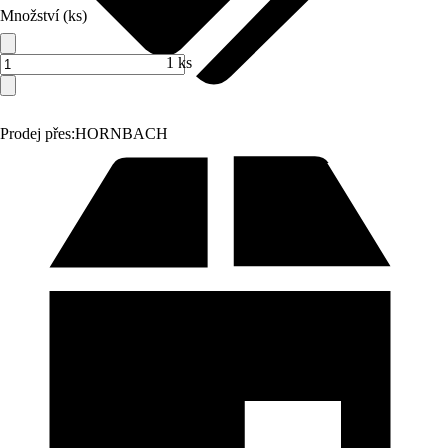
Množství (ks)
1 ks
Prodej přes:
HORNBACH