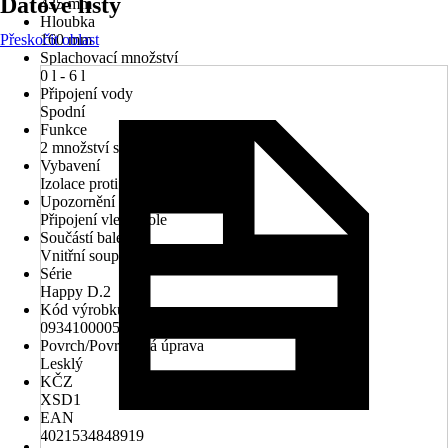
Datové listy
435 mm
Hloubka
Přeskočit oblast
160 mm
Splachovací množství
0 l - 6 l
Připojení vody
Spodní
Funkce
2 množství splachování
Vybavení
Izolace proti kondenzované vodě
Upozornění
Připojení vlevo dole
Součástí balení
Vnitřní souprava Dual Flush
Série
Happy D.2
Kód výrobku
0934100005
Povrch/Povrchová úprava
Lesklý
KČZ
XSD1
EAN
4021534848919