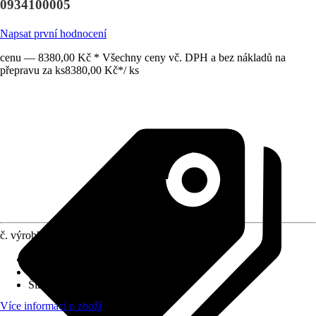
0934100005
Napsat první hodnocení
cenu — 8380,00 Kč * Všechny ceny vč. DPH a bez nákladů na
přepravu za ks
8380,00 Kč
*
/
ks
č. výrobku
10248844
Výška
:
435 mm
Připojení vody
:
Spodní
Šířka
:
395 mm
Více informací o zboží