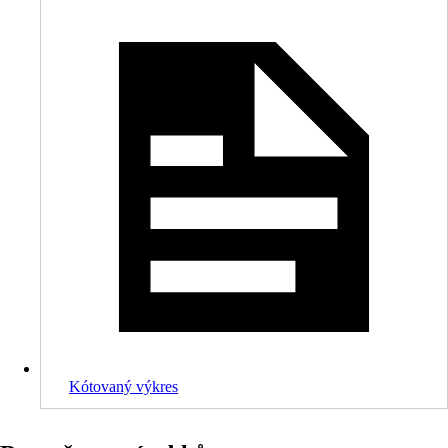
Kótovaný výkres