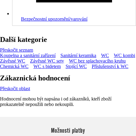
Bezpečnostní upozornění/varování
Další kategorie
Přeskočit seznam
Koupelna a sanitární zařízení
Sanitární keramika
WC
WC kombi
Závěsné WC
Závěsné WC sety
WC bez splachovacího kruhu
Chemická WC
WC s bidetem
Stojící WC
Příslušenství k WC
Zákaznická hodnocení
Přeskočit oblast
Hodnocení mohou být napsána i od zákazníků, kteří zboží
prokazatelně nepoužili nebo nekoupili.
Možnosti platby