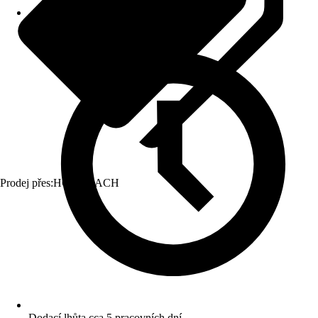
Prodej přes:
HORNBACH
Dodací lhůta cca 5 pracovních dní