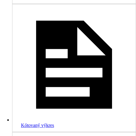
Kótovaný výkres