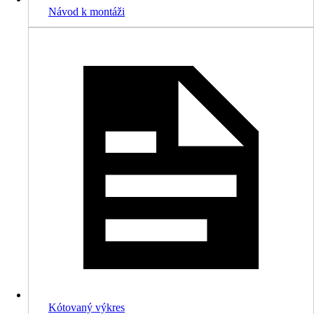
Návod k montáži
Kótovaný výkres