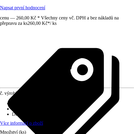
Napsat první hodnocení
cenu — 260,00 Kč * Všechny ceny vč. DPH a bez nákladů na
přepravu za ks
260,00 Kč
*
/
ks
č. výrobku
12009200
Velikost
:
20 x 20 mm
Využití
:
Spojování
Druh závitu
:
Bez závitu
Více informací o zboží
Množství (ks)