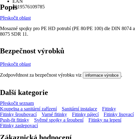
EAN
Popis
4019576109785
Přeskočit oblast
Mosazné spojky pro PE HD potrubí (PE 80/PE 100) dle DIN 8074 a
8075 SDR 11.
Bezpečnost výrobků
Přeskočit oblast
Zodpovědnost za bezpečnost výrobku viz
.
informace výrobce
Další kategorie
Přeskočit seznam
Koupelna a sanitární zařízení
Sanitární instalace
Fitinky
Fitinky šroubovací
Varné fitinky
Fitinky pájecí
Fitinky lisovací
Push-fit fitinky
Svěrné spojky a šroubení
Fitinky na lepení
Fitinky zaslepovací
Zákaznická hodnocení