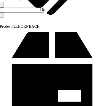
1 ks
Prodej přes:
HORNBACH