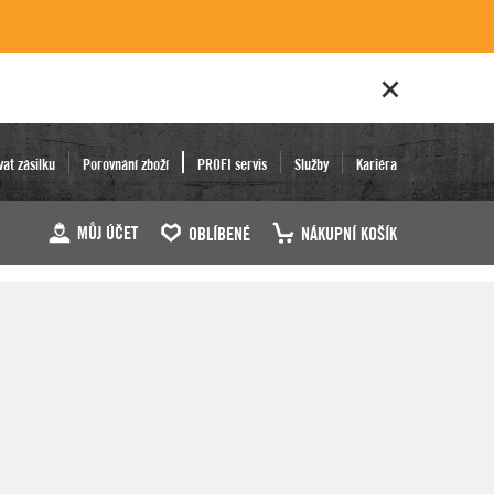
vat zásilku
Porovnání zboží
PROFI servis
Služby
Kariéra
MŮJ ÚČET
OBLÍBENÉ
NÁKUPNÍ KOŠÍK