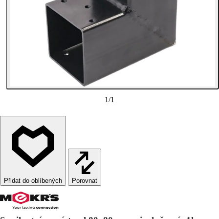
1
/
1
Porovnat