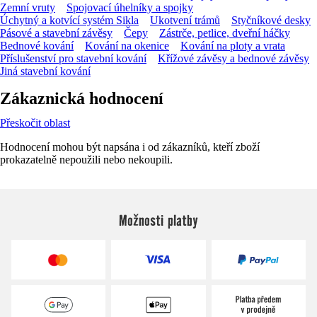
Zemní vruty
Spojovací úhelníky a spojky
Úchytný a kotvící systém Sikla
Ukotvení trámů
Styčníkové desky
Pásové a stavební závěsy
Čepy
Zástrče, petlice, dveřní háčky
Bednové kování
Kování na okenice
Kování na ploty a vrata
Příslušenství pro stavební kování
Křížové závěsy a bednové závěsy
Jiná stavební kování
Zákaznická hodnocení
Přeskočit oblast
Hodnocení mohou být napsána i od zákazníků, kteří zboží
prokazatelně nepoužili nebo nekoupili.
Možnosti platby