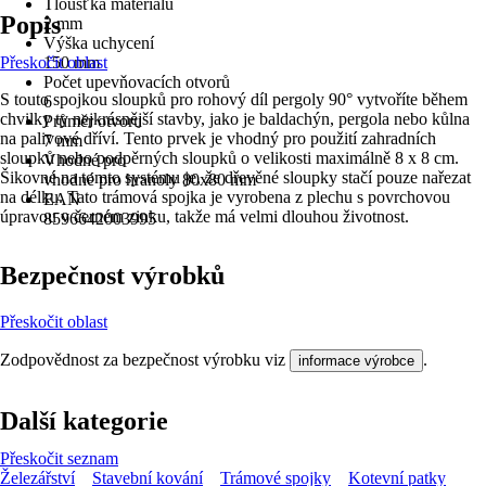
Tloušťka materiálu
Popis
2 mm
Výška uchycení
Přeskočit oblast
150 mm
Počet upevňovacích otvorů
S touto spojkou sloupků pro rohový díl pergoly 90° vytvoříte během
6
chvilky ty nejkrásnější stavby, jako je baldachýn, pergola nebo kůlna
Průměr otvoru
na palivové dříví. Tento prvek je vhodný pro použití zahradních
7 mm
sloupků nebo podpěrných sloupků o velikosti maximálně 8 x 8 cm.
Vhodné pro
Šikovné na tomto systému je, že dřevěné sloupky stačí pouze nařezat
vhodné pro hranoly 80x80 mm
na délku. Tato trámová spojka je vyrobena z plechu s povrchovou
EAN
úpravou v černém zinku, takže má velmi dlouhou životnost.
8596642003995
Bezpečnost výrobků
Přeskočit oblast
Zodpovědnost za bezpečnost výrobku viz
.
informace výrobce
Další kategorie
Přeskočit seznam
Železářství
Stavební kování
Trámové spojky
Kotevní patky