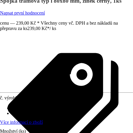
Spojka trámová typ l 80x80 mm, zinek černý, 1ks
Napsat první hodnocení
cenu — 239,00 Kč * Všechny ceny vč. DPH a bez nákladů na
přepravu za ks
239,00 Kč
*
/
ks
č. výrobku
12270099
Druh výrobku
:
Spojka do dřeva
Provedení
:
Trámový úhelník
Více informací o zboží
Množství (ks)