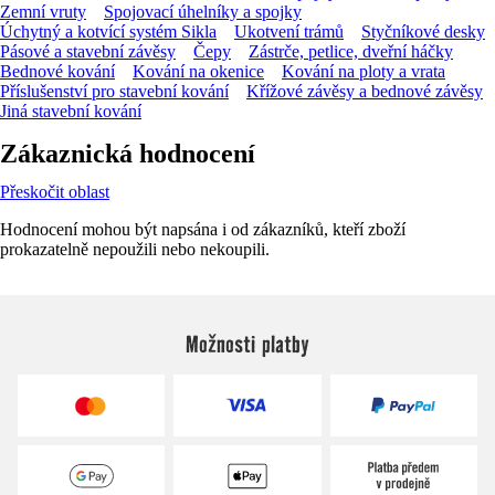
Zemní vruty
Spojovací úhelníky a spojky
Úchytný a kotvící systém Sikla
Ukotvení trámů
Styčníkové desky
Pásové a stavební závěsy
Čepy
Zástrče, petlice, dveřní háčky
Bednové kování
Kování na okenice
Kování na ploty a vrata
Příslušenství pro stavební kování
Křížové závěsy a bednové závěsy
Jiná stavební kování
Zákaznická hodnocení
Přeskočit oblast
Hodnocení mohou být napsána i od zákazníků, kteří zboží
prokazatelně nepoužili nebo nekoupili.
Možnosti platby