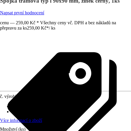
Spojka trámová typ l 90x90 mm, zinek černý, 1ks
Napsat první hodnocení
cenu — 259,00 Kč * Všechny ceny vč. DPH a bez nákladů na
přepravu za ks
259,00 Kč
*
/
ks
č. výrobku
12270103
Druh výrobku
:
Spojka do dřeva
Provedení
:
Trámový úhelník
Více informací o zboží
Množství (ks)