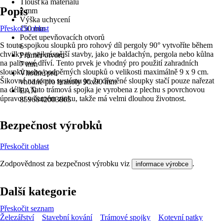
Tloušťka materiálu
Popis
2 mm
Výška uchycení
Přeskočit oblast
150 mm
Počet upevňovacích otvorů
S touto spojkou sloupků pro rohový díl pergoly 90° vytvoříte během
6
chvilky ty nejkrásnější stavby, jako je baldachýn, pergola nebo kůlna
Průměr otvoru
na palivové dříví. Tento prvek je vhodný pro použití zahradních
7 mm
sloupků nebo podpěrných sloupků o velikosti maximálně 9 x 9 cm.
Vhodné pro
Šikovné na tomto systému je, že dřevěné sloupky stačí pouze nařezat
vhodné pro hranoly 90x90 mm
na délku. Tato trámová spojka je vyrobena z plechu s povrchovou
EAN
úpravou v černém zinku, takže má velmi dlouhou životnost.
8596642003865
Bezpečnost výrobků
Přeskočit oblast
Zodpovědnost za bezpečnost výrobku viz
.
informace výrobce
Další kategorie
Přeskočit seznam
Železářství
Stavební kování
Trámové spojky
Kotevní patky