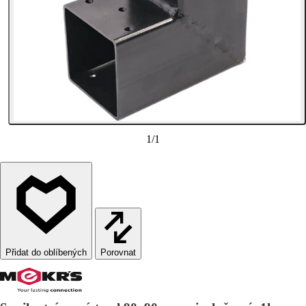
1
/
1
Porovnat