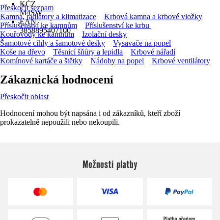
KČZ
Přeskočit seznam
M4SW
Kamna, radiátory a klimatizace
Krbová kamna a krbové vložky
EAN
Příslušenství ke kamnům
Příslušenství ke krbu
3858895407100
Kouřovody ke kamnům
Izolační desky
Šamotové cihly a šamotové desky
Vysavače na popel
Koše na dřevo
Těsnicí šňůry a lepidla
Krbové nářadí
Komínové kartáče a štětky
Nádoby na popel
Krbové ventilátory
Zákaznická hodnocení
Přeskočit oblast
Hodnocení mohou být napsána i od zákazníků, kteří zboží
prokazatelně nepoužili nebo nekoupili.
Možnosti platby