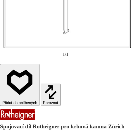
1
/
1
Porovnat
Spojovací díl Rotheigner pro krbová kamna Zürich