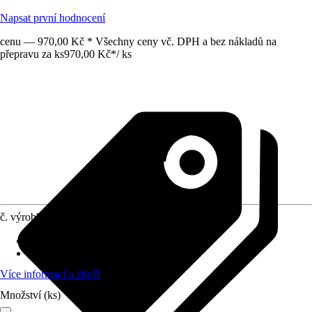
Napsat první hodnocení
cenu — 970,00 Kč * Všechny ceny vč. DPH a bez nákladů na
přepravu za ks
970,00 Kč
*
/
ks
č. výrobku
12659887
náhradní díl vhodný pro
:
kamna Zürich
Provedení
:
Kovový obklad
Více informací o zboží
Množství (ks)