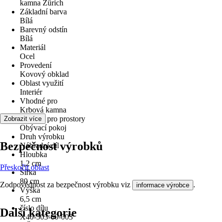
kamna Zürich
Základní barva
Bílá
Barevný odstín
Bílá
Materiál
Ocel
Provedení
Kovový obklad
Oblast využití
Interiér
Vhodné pro
Krbová kamna
Vhodné pro prostory
Zobrazit více
Obývací pokoj
Druh výrobku
Bezpečnost výrobků
Náhradní díl
Hloubka
1,2 cm
Přeskočit oblast
Šířka
80 cm
Zodpovědnost za bezpečnost výrobku viz
.
informace výrobce
Výška
6,5 cm
číslo dílu
Další kategorie
X40-503-60-003