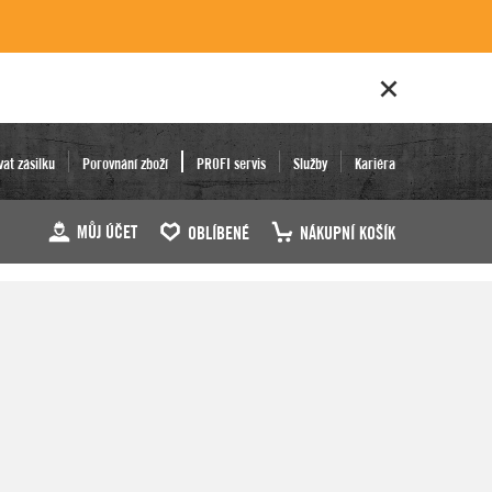
vat zásilku
Porovnání zboží
PROFI servis
Služby
Kariéra
MŮJ ÚČET
OBLÍBENÉ
NÁKUPNÍ KOŠÍK