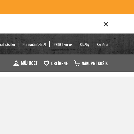
vat zásilku
Porovnání zboží
PROFI servis
Služby
Kariéra
MŮJ ÚČET
OBLÍBENÉ
NÁKUPNÍ KOŠÍK