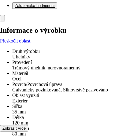
Zákaznická hodnocení
Informace o výrobku
Přeskočit oblast
Druh výrobku
Úhelníky
Provedení
Trámový úhelník, nerovnoramenný
Materiál
Ocel
Povrch/Povrchová úprava
Galvanicky pozinkovaná, Silnovrstvě pasivováno
Oblast využití
Exteriér
Šířka
35 mm
Délka
120 mm
Hloubka
Zobrazit více
80 mm