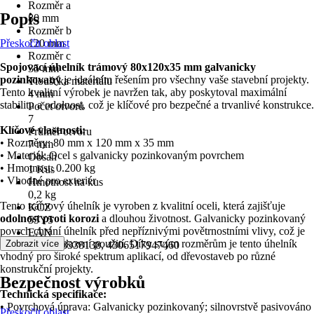
Rozměr a
Popis
80 mm
Rozměr b
Přeskočit oblast
120 mm
Rozměr c
Spojovací úhelník trámový 80x120x35 mm galvanicky
35 mm
pozinkovaný
je ideálním řešením pro všechny vaše stavební projekty.
Tloušťka materiálu
Tento kvalitní výrobek je navržen tak, aby poskytoval maximální
4 mm
stabilitu a odolnost, což je klíčové pro bezpečné a trvanlivé konstrukce.
Počet otvorů
7
Klíčové vlastnosti:
Průměr otvoru
• Rozměry: 80 mm x 120 mm x 35 mm
7 mm
• Materiál: Ocel s galvanicky pozinkovaným povrchem
Obsah
• Hmotnost: 0.200 kg
1 Kus
• Vhodné pro exteriér
Hmotnost na kus
0,2 kg
Tento trámový úhelník je vyroben z kvalitní oceli, která zajišťuje
KČZ
odolnost proti korozi
a dlouhou životnost. Galvanicky pozinkovaný
55Y5
povrch chrání úhelník před nepříznivými povětrnostními vlivy, což je
EAN
ideální pro venkovní použití. Díky svým rozměrům je tento úhelník
Zobrazit více
4004338338138, 4306517947460
vhodný pro široké spektrum aplikací, od dřevostaveb po různé
konstrukční projekty.
Bezpečnost výrobků
Technická specifikace:
• Povrchová úprava: Galvanicky pozinkovaný; silnovrstvě pasivováno
Přeskočit oblast