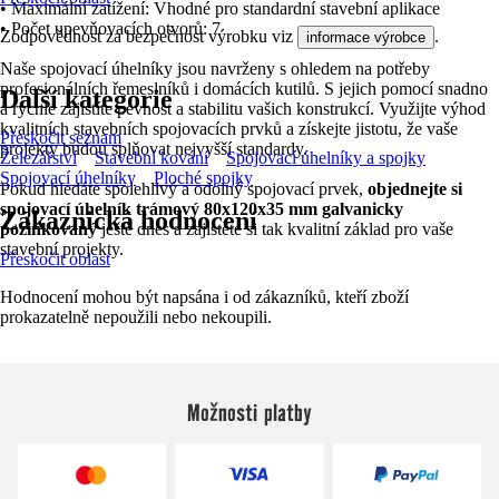
• Maximální zatížení: Vhodné pro standardní stavební aplikace
• Počet upevňovacích otvorů: 7
Zodpovědnost za bezpečnost výrobku viz
.
informace výrobce
Naše spojovací úhelníky jsou navrženy s ohledem na potřeby
profesionálních řemeslníků i domácích kutilů. S jejich pomocí snadno
Další kategorie
a rychle zajistíte pevnost a stabilitu vašich konstrukcí. Využijte výhod
kvalitních stavebních spojovacích prvků a získejte jistotu, že vaše
Přeskočit seznam
projekty budou splňovat nejvyšší standardy.
Železářství
Stavební kování
Spojovací úhelníky a spojky
Spojovací úhelníky
Ploché spojky
Pokud hledáte spolehlivý a odolný spojovací prvek,
objednejte si
spojovací úhelník trámový 80x120x35 mm galvanicky
Zákaznická hodnocení
pozinkovaný
ještě dnes a zajistěte si tak kvalitní základ pro vaše
stavební projekty.
Přeskočit oblast
Hodnocení mohou být napsána i od zákazníků, kteří zboží
prokazatelně nepoužili nebo nekoupili.
Možnosti platby