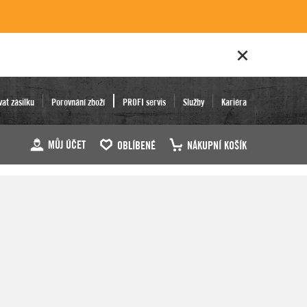
vat zásilku
Porovnání zboží
PROFI servis
Služby
Kariéra
MŮJ ÚČET
OBLÍBENÉ
NÁKUPNÍ KOŠÍK