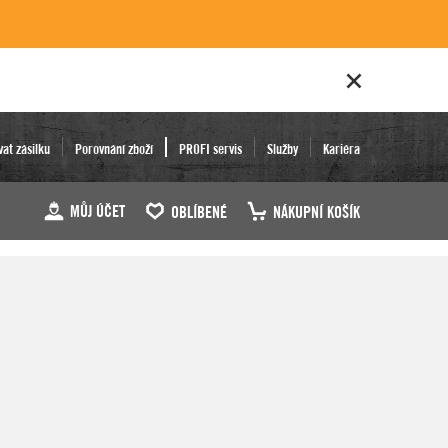
vat zásilku
Porovnání zboží
PROFI servis
Služby
Kariéra
MŮJ ÚČET
OBLÍBENÉ
NÁKUPNÍ KOŠÍK