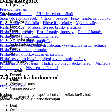
Další kategorie
Montáž
Upevňování
Přeskočit seznam
Vhodné pro
Stroje, nářadí a dílna
Příslušenství pro nářadí
Spony do sponkovaček
Vrtáky
Sekáče
Frézy, rašple, záhlubníky
Markýza
Bity a držáky
Sklíčidla
Pilové listy, plátky
Vykružováky
Dřevo
Řezací kotouče
Příslušenství pro brusky a leštičky
Domácnost
Příslušenství pro pily
Brusné papíry, brousky
Drátěné kartáče
Pergoly
Příslušenství k multifunkčnímu nářadí
Výstavba plotu
Náhradní akumulátory, nabíječky
Sádrokartonové desky
Příslušenství k vysokotlakým čističům, vysavačům a čisticí technice
Panely
Příslušenství ke kompresorům
Skříň
Příslušenství k horkovzdušným pistolím
Příslušenství pro letování, pájení, tavné pistole, hořáky
Vhodné pro prostory
Příslušenství pro sváření
Hadice pro pneumatické nářadí
Míchadla
Náhradní díly
Příslušenství Dremel
V domě
Dvorek
Zákaznická hodnocení
Dílna
Obytné místnosti
Přeskočit oblast
Veřejné prostory
Hodnocení mohou být napsána i od zákazníků, kteří zboží
Specifikace materiálu
prokazatelně nepoužili nebo nekoupili.
Drát
Ocel