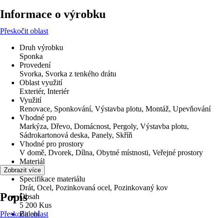
Informace o výrobku
Přeskočit oblast
Druh výrobku
Sponka
Provedení
Svorka, Svorka z tenkého drátu
Oblast využití
Exteriér, Interiér
Využití
Renovace, Sponkování, Výstavba plotu, Montáž, Upevňování
Vhodné pro
Markýza, Dřevo, Domácnost, Pergoly, Výstavba plotu,
Sádrokartonová deska, Panely, Skříň
Vhodné pro prostory
V domě, Dvorek, Dílna, Obytné místnosti, Veřejné prostory
Materiál
Ocel
Zobrazit více
Specifikace materiálu
Drát, Ocel, Pozinkovaná ocel, Pozinkovaný kov
Popis
Obsah
5 200 Kus
Přeskočit oblast
Balení