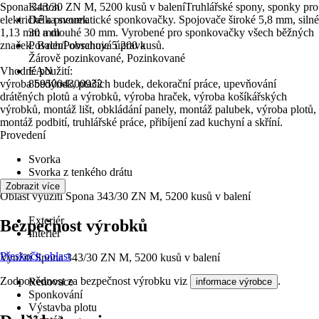
Spona 343/30 ZN M, 5200 kusů v baleníTruhlářské spony, sponky pro
Karton
elektrické a pneumatické sponkovačky. Spojovače široké 5,8 mm, silné
Délka svorek
1,13 mm a dlouhé 30 mm. Vyrobené pro sponkovačky všech běžných
30 mm
značek. Balení obsahuje 5 200 kusů.
Povrch/Povrchová úprava
Žárově pozinkované, Pozinkované
Vhodné použití:
EAN
výroba bedýnek, ptačích budek, dekorační práce, upevňování
8595004300932
drátěných plotů a výrobků, výroba hraček, výroba košíkářských
výrobků, montáž lišt, obkládání panely, montáž palubek, výroba plotů,
montáž podbití, truhlářské práce, přibíjení zad kuchyní a skříní.
Provedení
Svorka
Svorka z tenkého drátu
Zobrazit více
Oblast využití Spona 343/30 ZN M, 5200 kusů v balení
Exteriér
Bezpečnost výrobků
Interiér
Přeskočit oblast
Využití Spona 343/30 ZN M, 5200 kusů v balení
Zodpovědnost za bezpečnost výrobku viz
.
Renovace
informace výrobce
Sponkování
Výstavba plotu