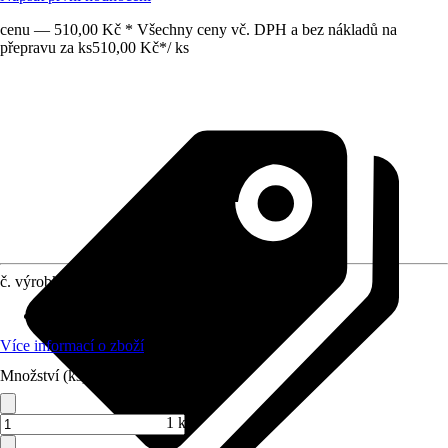
cenu — 510,00 Kč * Všechny ceny vč. DPH a bez nákladů na
přepravu za ks
510,00 Kč
*
/
ks
č. výrobku
8647995
Obsah
:
5 200 Kus
Více informací o zboží
Množství (ks)
1 ks