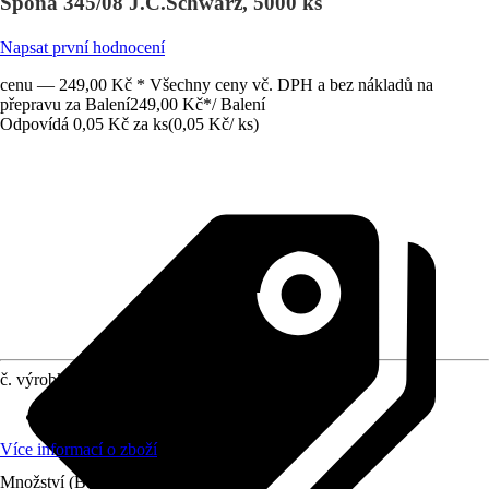
Spona 345/08 J.C.Schwarz, 5000 ks
Napsat první hodnocení
cenu — 249,00 Kč * Všechny ceny vč. DPH a bez nákladů na
přepravu za Balení
249,00 Kč
*
/
Balení
Odpovídá 0,05 Kč za ks
(
0,05 Kč
/
ks
)
č. výrobku
10671324
Obsah
:
5 000 Kus
Více informací o zboží
Množství (Balení)