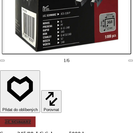
1
/
6
Porovnat