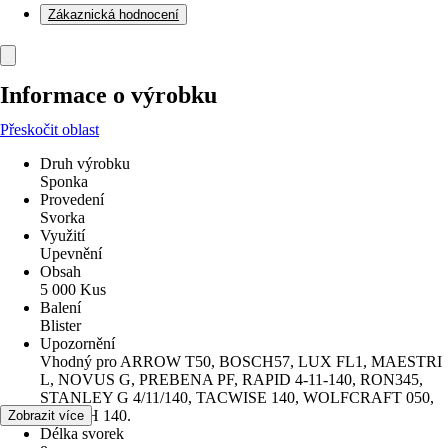
Zákaznická hodnocení
Informace o výrobku
Přeskočit oblast
Druh výrobku
Sponka
Provedení
Svorka
Využití
Upevnění
Obsah
5 000 Kus
Balení
Blister
Upozornění
Vhodný pro ARROW T50, BOSCH57, LUX FL1, MAESTRI
L, NOVUS G, PREBENA PF, RAPID 4-11-140, RON345,
STANLEY G 4/11/140, TACWISE 140, WOLFCRAFT 050,
WÜRTH 140.
Zobrazit více
Délka svorek