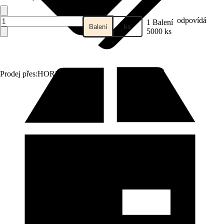
odpovídá
1 Balení
Balení
ks
5000 ks
Prodej přes:
HORNBACH