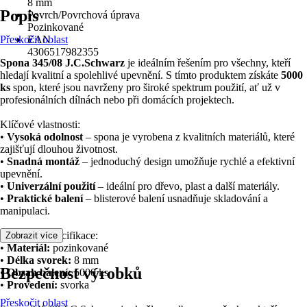
8 mm
Popis
Povrch/Povrchová úprava
Pozinkované
Přeskočit oblast
EAN
4306517982355
Spona 345/08 J.C.Schwarz
je ideálním řešením pro všechny, kteří
hledají kvalitní a spolehlivé upevnění. S tímto produktem získáte
5000
ks
spon, které jsou navrženy pro široké spektrum použití, ať už v
profesionálních dílnách nebo při domácích projektech.
Klíčové vlastnosti:
•
Vysoká odolnost
– spona je vyrobena z kvalitních materiálů, které
zajišťují dlouhou životnost.
•
Snadná montáž
– jednoduchý design umožňuje rychlé a efektivní
upevnění.
•
Univerzální použití
– ideální pro dřevo, plast a další materiály.
•
Praktické balení
– blisterové balení usnadňuje skladování a
manipulaci.
Technická specifikace:
Zobrazit více
•
Materiál:
pozinkované
•
Délka svorek:
8 mm
Bezpečnost výrobků
•
Obsah balení:
5000 ks
•
Provedení:
svorka
Přeskočit oblast