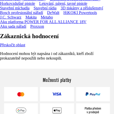
Horkovzdušné pistole
Letování, pájení, tavné pistole
Stavební míchadla
Stavební rádia
3D tiskárny a příslušenství
Bosch profesionální nářadí
DeWalt
HiKOKI Powertools
J.C. Schwarz
Makita
Metabo
Aku platforma POWER FOR ALL ALLIANCE 18V
Aku sada nářadí
Proxxon
Zákaznická hodnocení
Přeskočit oblast
Hodnocení mohou být napsána i od zákazníků, kteří zboží
prokazatelně nepoužili nebo nekoupili.
Možnosti platby