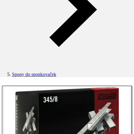
Spony do sponkovaček