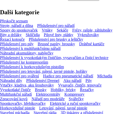
Další kategorie
Přeskočit seznam
Stroje, nářadí a dílna
Příslušenství pro nářadí
Spony do sponkovaček
Vrtáky
Sekáče
Frézy, rašple, záhlubníky
Bity a držáky
Sklíčidla
Pilové listy, plátky
Vykružováky
Řezací kotouče
Příslušenství pro brusky a leštičky
Příslušenství pro pily
Brusné papíry, brousky
Drátěné kartáče
Příslušenství k multifunkčnímu nářadí
Náhradní akumulátory, nabíječky
Příslušenství k vysokotlakým čističům, vysavačům a čisticí technice
Příslušenství ke kompresorům
Příslušenství k horkovzdušným pistolím
Příslušenství pro letování, pájení, tavné pistole, hořáky
Příslušenství pro sváření
Hadice pro pneumatické nářadí
Míchadla
Náhradní díly
Příslušenství Dremel
Aku nářadí
Pily
Vrtačky, kladiva, aku šroubováky
Vysavače, čističe, tepovače
Vysokotlaké čističe
Brusky
Hoblíky, frézky
Řezačky
Multifunkční nářadí
Elektrocentrály
Kompresory
Zpracování kovů
Nářadí pro modeláře
Svářečky
Sponkovačky, hřebíkovačky
Elektrické a ruční sponkovačky
Horkovzdušné pistole
Letování, pájení, tavné pistole
Stavební míchadla
Stavební rádia
3D tiskárny a příslušenství