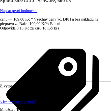
Spona 345/14 J.C.Schwarz, 600 ks
Napsat první hodnocení
cenu — 109,00 Kč * Všechny ceny vč. DPH a bez nákladů na
přepravu za Balení
109,00 Kč
*
/
Balení
Odpovídá 0,18 Kč za ks
(
0,18 Kč
/
ks
)
č. výrobku
10671311
Obsah
:
600 Kus
Více informací o zboží
Množství (Balení)