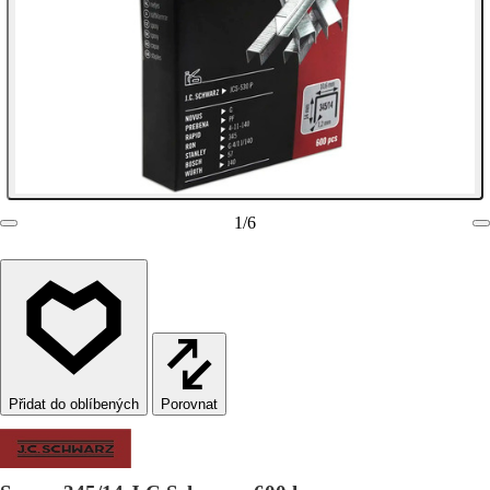
1
/
6
Porovnat