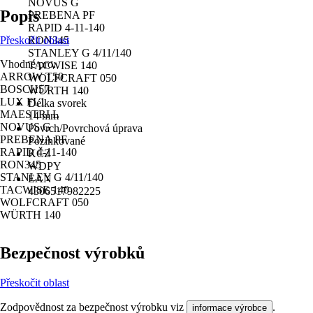
NOVUS G
Popis
PREBENA PF
RAPID 4-11-140
Přeskočit oblast
RON345
STANLEY G 4/11/140
Vhodné pro:
TACWISE 140
ARROW T50
WOLFCRAFT 050
BOSCH57
WÜRTH 140
LUX FL1
Délka svorek
MAESTRI L
14 mm
NOVUS G
Povrch/Povrchová úprava
PREBENA PF
Pozinkované
RAPID 4-11-140
KČZ
RON345
WDPY
STANLEY G 4/11/140
EAN
TACWISE 140
4306517982225
WOLFCRAFT 050
WÜRTH 140
Bezpečnost výrobků
Přeskočit oblast
Zodpovědnost za bezpečnost výrobku viz
.
informace výrobce