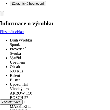
Zákaznická hodnocení
Informace o výrobku
Přeskočit oblast
Druh výrobku
Sponka
Provedení
Svorka
Využití
Upevnění
Obsah
600 Kus
Balení
Blister
Upozornění
Vhodný pro
ARROW T50
BOSCH 57
LUX FL1
Zobrazit více
MAESTRI L