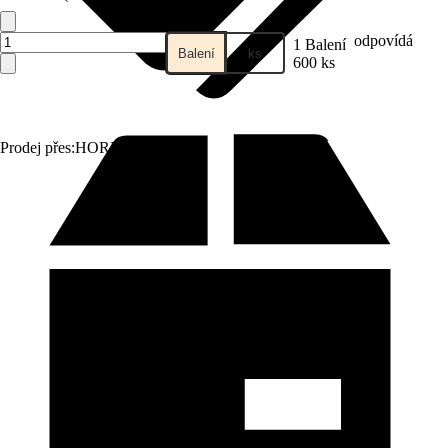
odpovídá
1 Balení
Balení
ks
600 ks
Prodej přes:
HORNBACH