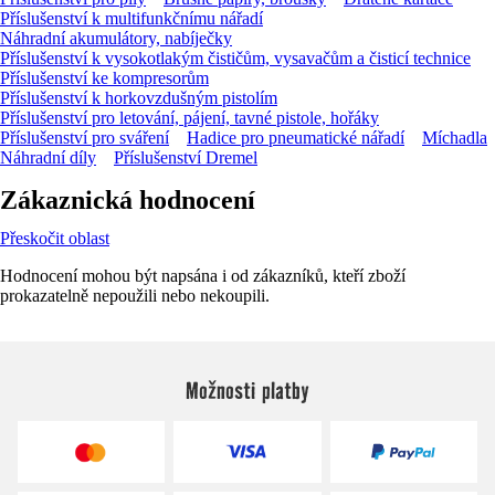
Příslušenství k multifunkčnímu nářadí
Náhradní akumulátory, nabíječky
Příslušenství k vysokotlakým čističům, vysavačům a čisticí technice
Příslušenství ke kompresorům
Příslušenství k horkovzdušným pistolím
Příslušenství pro letování, pájení, tavné pistole, hořáky
Příslušenství pro sváření
Hadice pro pneumatické nářadí
Míchadla
Náhradní díly
Příslušenství Dremel
Zákaznická hodnocení
Přeskočit oblast
Hodnocení mohou být napsána i od zákazníků, kteří zboží
prokazatelně nepoužili nebo nekoupili.
Možnosti platby