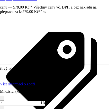
cenu — 579,00 Kč * Všechny ceny vč. DPH a bez nákladů na
přepravu za ks
579,00 Kč
*
/
ks
č. výrobku
8648006
Obsah
:
3 600 Kus
Více informací o zboží
Množství (ks)
1 ks