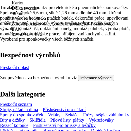
Karton
Truhlářské spony, sponky pro elektrické a pneumatické sponkovačky.
Délka svorek
Spojovače široké 5,6 mm, silné 1,28 mm a dlouhé 40 mm. Určení
40 mm
použití: výroba bedýnek, ptačích budek, dekorační práce, upevňování
Povrch/Povrchová úprava
drátěných plotů a výrobků, výroba hraček, výroba košíkářských
Žárově pozinkované, Potažené pryskyřicí, Pozinkované
výrobků, montáž lišt, obkládání panely, montáž palubek, výroba plotů,
EAN
montáž podbití, truhlářské práce, přibíjení zad kuchyní a skříní.
8595004301076
Vyrobené pro sponkovačky všech běžných značek.
Bezpečnost výrobků
Přeskočit oblast
Zodpovědnost za bezpečnost výrobku viz
.
informace výrobce
Další kategorie
Přeskočit seznam
Stroje, nářadí a dílna
Příslušenství pro nářadí
Spony do sponkovaček
Vrtáky
Sekáče
Frézy, rašple, záhlubníky
Bity a držáky
Sklíčidla
Pilové listy, plátky
Vykružováky
Řezací kotouče
Příslušenství pro brusky a leštičky
Příslušenství pro pily
Brusné papíry, brousky
Drátěné kartáče