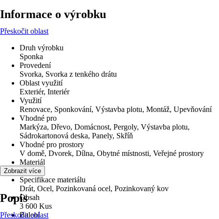
Informace o výrobku
Přeskočit oblast
Druh výrobku
Sponka
Provedení
Svorka, Svorka z tenkého drátu
Oblast využití
Exteriér, Interiér
Využití
Renovace, Sponkování, Výstavba plotu, Montáž, Upevňování
Vhodné pro
Markýza, Dřevo, Domácnost, Pergoly, Výstavba plotu,
Sádrokartonová deska, Panely, Skříň
Vhodné pro prostory
V domě, Dvorek, Dílna, Obytné místnosti, Veřejné prostory
Materiál
Ocel
Zobrazit více
Specifikace materiálu
Drát, Ocel, Pozinkovaná ocel, Pozinkovaný kov
Popis
Obsah
3 600 Kus
Přeskočit oblast
Balení