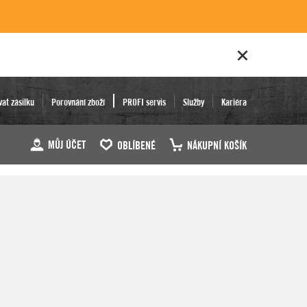
vat zásilku
Porovnání zboží
PROFI servis
Služby
Kariéra
MŮJ ÚČET
OBLÍBENÉ
NÁKUPNÍ KOŠÍK