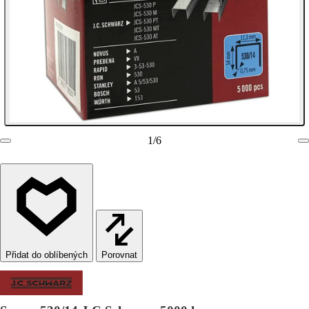
1
/
6
Porovnat