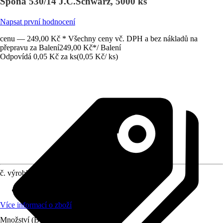
Spona 530/14 J.C.Schwarz, 5000 ks
Napsat první hodnocení
cenu — 249,00 Kč * Všechny ceny vč. DPH a bez nákladů na
přepravu za Balení
249,00 Kč
*
/
Balení
Odpovídá 0,05 Kč za ks
(
0,05 Kč
/
ks
)
č. výrobku
10671309
Obsah
:
5 000 Kus
Více informací o zboží
Množství (Balení)