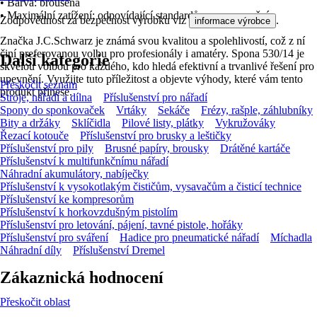
• Barva: broušená
• Maximální zatížení: odpovídající standardům pro upevnění
Zodpovědnost za bezpečnost výrobku viz
.
informace výrobce
Značka J.C.Schwarz je známá svou kvalitou a spolehlivostí, což z ní
činí preferovanou volbu pro profesionály i amatéry. Spona 530/14 je
Další kategorie
skvělou volbou pro každého, kdo hledá efektivní a trvanlivé řešení pro
upevnění. Využijte tuto příležitost a objevte výhody, které vám tento
Přeskočit seznam
produkt přinese.
Stroje, nářadí a dílna
Příslušenství pro nářadí
Spony do sponkovaček
Vrtáky
Sekáče
Frézy, rašple, záhlubníky
Bity a držáky
Sklíčidla
Pilové listy, plátky
Vykružováky
Řezací kotouče
Příslušenství pro brusky a leštičky
Příslušenství pro pily
Brusné papíry, brousky
Drátěné kartáče
Příslušenství k multifunkčnímu nářadí
Náhradní akumulátory, nabíječky
Příslušenství k vysokotlakým čističům, vysavačům a čisticí technice
Příslušenství ke kompresorům
Příslušenství k horkovzdušným pistolím
Příslušenství pro letování, pájení, tavné pistole, hořáky
Příslušenství pro sváření
Hadice pro pneumatické nářadí
Míchadla
Náhradní díly
Příslušenství Dremel
Zákaznická hodnocení
Přeskočit oblast