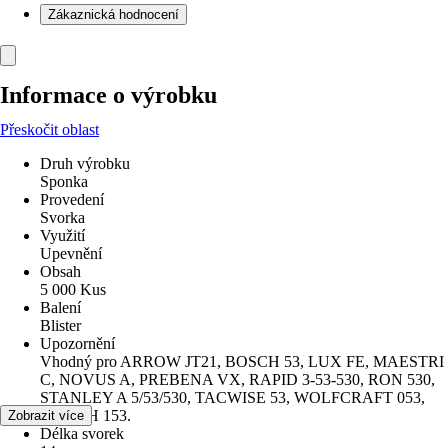
Zákaznická hodnocení
Informace o výrobku
Přeskočit oblast
Druh výrobku
Sponka
Provedení
Svorka
Využití
Upevnění
Obsah
5 000 Kus
Balení
Blister
Upozornění
Vhodný pro ARROW JT21, BOSCH 53, LUX FE, MAESTRI
C, NOVUS A, PREBENA VX, RAPID 3-53-530, RON 530,
STANLEY A 5/53/530, TACWISE 53, WOLFCRAFT 053,
WÜRTH 153.
Zobrazit více
Délka svorek