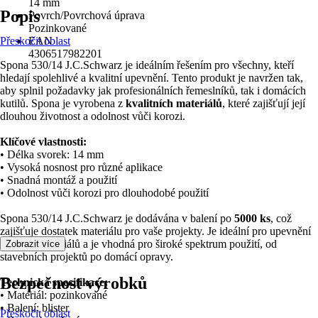
14 mm
Popis
Povrch/Povrchová úprava
Pozinkované
Přeskočit oblast
EAN
4306517982201
Spona 530/14 J.C.Schwarz je ideálním řešením pro všechny, kteří
hledají spolehlivé a kvalitní upevnění. Tento produkt je navržen tak,
aby splnil požadavky jak profesionálních řemeslníků, tak i domácích
kutilů. Spona je vyrobena z
kvalitních materiálů
, které zajišťují její
dlouhou životnost a odolnost vůči korozi.
Klíčové vlastnosti:
• Délka svorek: 14 mm
• Vysoká nosnost pro různé aplikace
• Snadná montáž a použití
• Odolnost vůči korozi pro dlouhodobé použití
Spona 530/14 J.C.Schwarz je dodávána v balení po
5000 ks
, což
zajišťuje dostatek materiálu pro vaše projekty. Je ideální pro upevnění
různých materiálů a je vhodná pro široké spektrum použití, od
Zobrazit více
stavebních projektů po domácí opravy.
Bezpečnost výrobků
Technická specifikace:
• Materiál: pozinkované
• Balení: blister
Přeskočit oblast