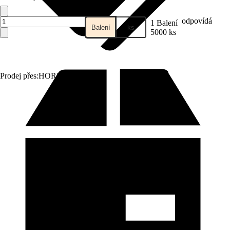
odpovídá
1 Balení
Balení
ks
5000 ks
Prodej přes:
HORNBACH