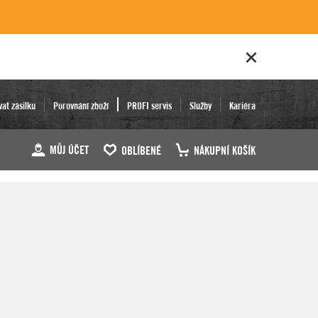
vat zásilku
Porovnání zboží
PROFI servis
Služby
Kariéra
MŮJ ÚČET
OBLÍBENÉ
NÁKUPNÍ KOŠÍK