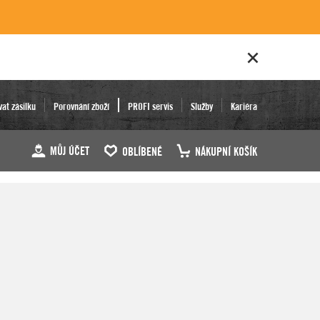
vat zásilku
Porovnání zboží
PROFI servis
Služby
Kariéra
MŮJ ÚČET
OBLÍBENÉ
NÁKUPNÍ KOŠÍK