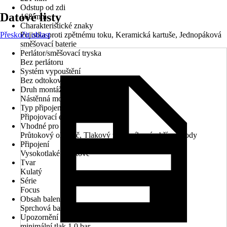
Odstup od zdi
Datové listy
168 mm
Charakteristické znaky
Přeskočit oblast
Pojistka proti zpětnému toku, Keramická kartuše, Jednopáková
směšovací baterie
Perlátor/směšovací tryska
Bez perlátoru
Systém vypouštění
Bez odtokové soupravy
Druh montáže
Nástěnná montáž
Typ připojení
Připojovací excentr 1/2'' x 3/4''
Vhodné pro
Průtokový ohřívač, Tlakový zásobníkový ohřívač vody
Připojení
Vysokotlaké - tlakové
Tvar
Kulatý
Série
Focus
Obsah balení
Sprchová baterie, Návod k montáži
Upozornění
minimální tlak 1,0 bar