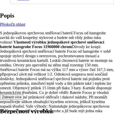
Popis
Přeskočit oblast
S jednopákovou sprchovou směšovací baterií Focus od hansgrohe
zavítá do vaší koupelny stylovost a budete mít vždy jednu ruku
volnou!
Vlastnosti výrobku jednopákové sprchové směšovací
baterie hansgrohe Focus 31960000 chrom
Důvody ke koupi:
Jednopáková sprchová směšovací baterie Focus od hansgrohe v sobě
spojuje stylový design s nerezovou, pochromovanou mosazí a
trvanlivou keramickou kartuší. Lesklá chromová baterie se montuje na
omítku. Otvory pro upevnění na stěnu mají rozestup 150 mm.
Směšovací baterie Focus má na výšku 117 mm a výsuv činí 167,5 mm,
připojovací závit má velikost 1/2. Odtoková souprava není součástí
dodávky. Jednopáková směšovací sprchová baterie má pojistku proti
zpětnému průtoku, množství teplé vody a tím pádem také i teplotu lze
omezit. Objemový průtok 15 l/min při tlaku 3 bary. Kartuše disponuje
keramickými těsněními. Co je dobré vědět: Baterie Focus je vhodná
pro tlakuvzdorné průtokové ohřívače i tlakové nádoby. Při montáži
Zobrazit více
nepoužívejte silikon obsahující kyselinu octovou, jelikož kyselina
napadá těsnění: Vaše výhody: Nainstalujte jednopákovou sprchovou
Bezpečnost výrobků
směšovací baterii Focus od hansgrohe a již bude mýt jedna ruka