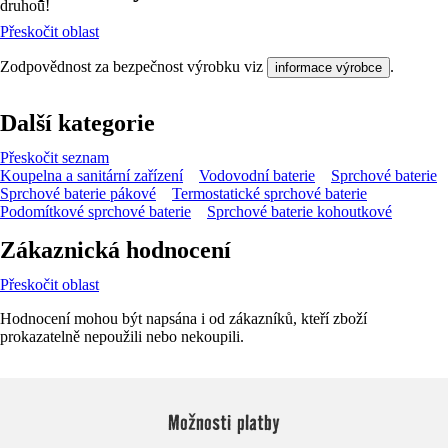
druhou!
Přeskočit oblast
Zodpovědnost za bezpečnost výrobku viz
.
informace výrobce
Další kategorie
Přeskočit seznam
Koupelna a sanitární zařízení
Vodovodní baterie
Sprchové baterie
Sprchové baterie pákové
Termostatické sprchové baterie
Podomítkové sprchové baterie
Sprchové baterie kohoutkové
Zákaznická hodnocení
Přeskočit oblast
Hodnocení mohou být napsána i od zákazníků, kteří zboží
prokazatelně nepoužili nebo nekoupili.
Možnosti platby