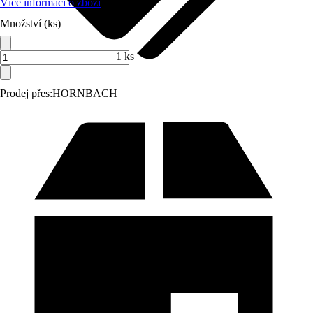
Více informací o zboží
Množství (ks)
1 ks
Prodej přes:
HORNBACH