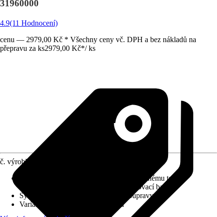
31960000
4.9
(11 Hodnocení)
cenu — 2979,00 Kč * Všechny ceny vč. DPH a bez nákladů na
přepravu za ks
2979,00 Kč
*
/
ks
č. výrobku
8083559
Charakteristické znaky
:
Pojistka proti zpětnému toku,
Keramická kartuše, Jednopáková směšovací baterie
Systém vypouštění
:
Bez odtokové soupravy
Varianta
:
Sprchová baterie páková