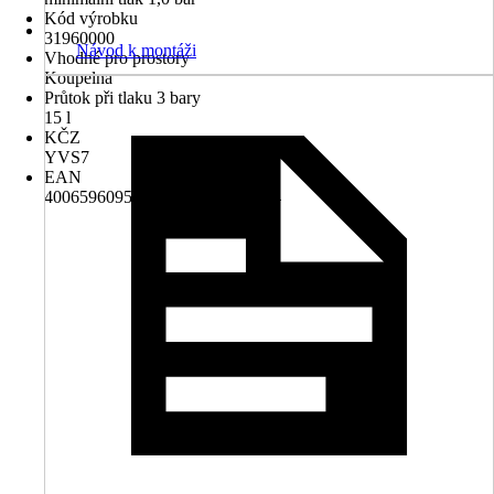
Kód výrobku
31960000
Návod k montáži
Vhodné pro prostory
Koupelna
Průtok při tlaku 3 bary
15 l
KČZ
YVS7
EAN
4006596095969, 4011097591544