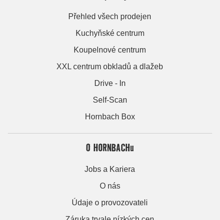
Přehled všech prodejen
Kuchyňské centrum
Koupelnové centrum
XXL centrum obkladů a dlažeb
Drive - In
Self-Scan
Hornbach Box
O HORNBACHu
Jobs a Kariera
O nás
Údaje o provozovateli
Záruka trvale nízkých cen