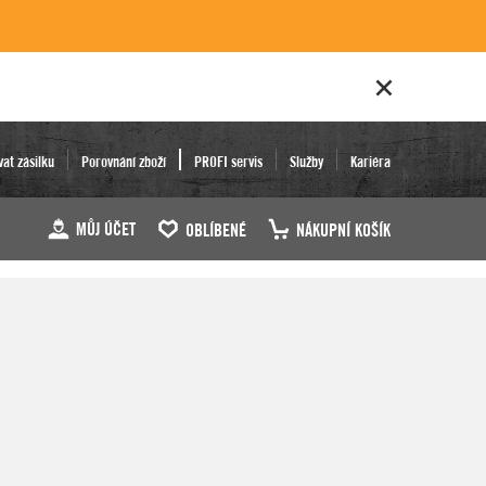
vat zásilku
Porovnání zboží
PROFI servis
Služby
Kariéra
MŮJ ÚČET
OBLÍBENÉ
NÁKUPNÍ KOŠÍK