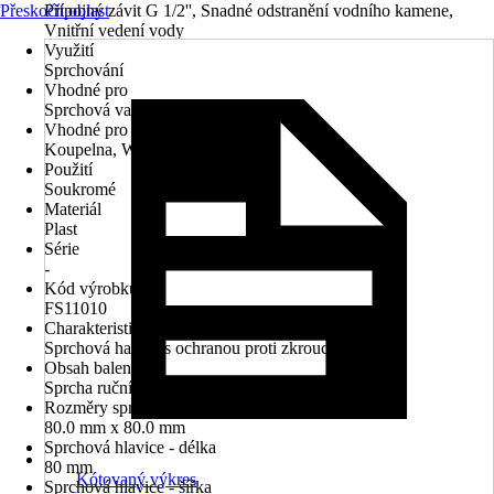
Přeskočit oblast
Přípojný závit G 1/2'', Snadné odstranění vodního kamene,
Vnitřní vedení vody
Využití
Sprchování
Vhodné pro
Sprchová vanička, Vana
Vhodné pro prostory
Koupelna, WC pro hosty
Použití
Soukromé
Materiál
Plast
Série
-
Kód výrobku
FS11010
Charakteristické znaky
Sprchová hadice s ochranou proti zkroucení
Obsah balení
Sprcha ruční
Rozměry sprchové hlavice (D x Š)
80.0 mm x 80.0 mm
Sprchová hlavice - délka
80 mm
Kótovaný výkres
Sprchová hlavice - šířka