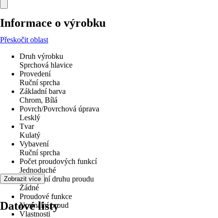
Informace o výrobku
Přeskočit oblast
Druh výrobku
Sprchová hlavice
Provedení
Ruční sprcha
Základní barva
Chrom, Bílá
Povrch/Povrchová úprava
Lesklý
Tvar
Kulatý
Vybavení
Ruční sprcha
Počet proudových funkcí
Jednoduché
Nastavení druhu proudu
Zobrazit více
Žádné
Proudové funkce
Datové listy
Normální proud
Vlastnosti