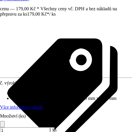
cenu — 179,00 Kč * Všechny ceny vč. DPH a bez nákladů na
přepravu za ks
179,00 Kč
*
/
ks
č. výrobku
5706481
Proudové funkce
:
Normální proud
Rozměry sprchové hlavice (D x Š)
:
80.0 mm x 80.0 mm
Více informací o zboží
Množství (ks)
1 ks