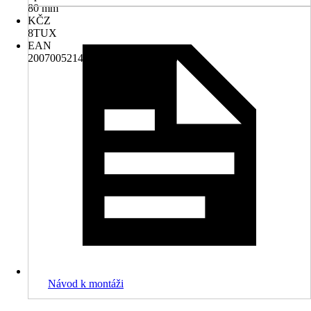
80 mm
KČZ
8TUX
EAN
2007005214287, 4306516663743
Návod k montáži