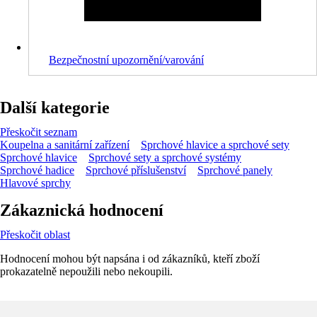
Bezpečnostní upozornění/varování
Další kategorie
Přeskočit seznam
Koupelna a sanitární zařízení
Sprchové hlavice a sprchové sety
Sprchové hlavice
Sprchové sety a sprchové systémy
Sprchové hadice
Sprchové příslušenství
Sprchové panely
Hlavové sprchy
Zákaznická hodnocení
Přeskočit oblast
Hodnocení mohou být napsána i od zákazníků, kteří zboží
prokazatelně nepoužili nebo nekoupili.