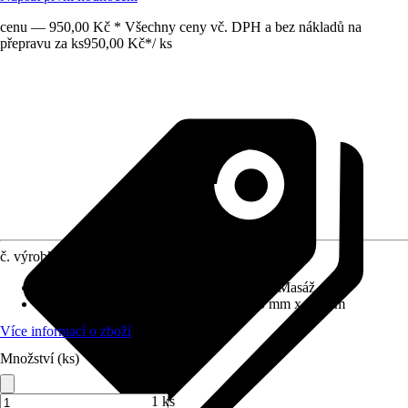
cenu — 950,00 Kč * Všechny ceny vč. DPH a bez nákladů na
přepravu za ks
950,00 Kč
*
/
ks
č. výrobku
10460162
Proudové funkce
:
Normální proud, Déšť, Masáž
Rozměry sprchové hlavice (D x Š)
:
245 mm x 24 mm
Více informací o zboží
Množství (ks)
1 ks