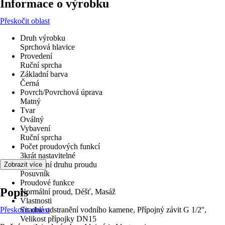
Informace o výrobku
Přeskočit oblast
Druh výrobku
Sprchová hlavice
Provedení
Ruční sprcha
Základní barva
Černá
Povrch/Povrchová úprava
Matný
Tvar
Oválný
Vybavení
Ruční sprcha
Počet proudových funkcí
3krát nastavitelné
Nastavení druhu proudu
Zobrazit více
Posuvník
Proudové funkce
Popis
Normální proud, Déšť, Masáž
Vlastnosti
Přeskočit oblast
Snadné odstranění vodního kamene, Přípojný závit G 1/2'',
Velikost přípojky DN15