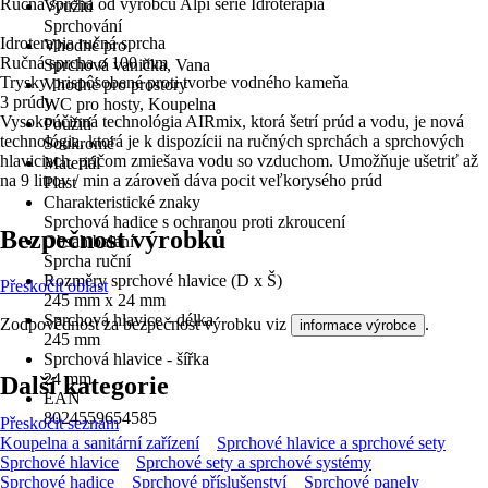
Ručná sprcha od výrobcu Alpi série Idroterapia
Využití
Sprchování
Idroterapia ručná sprcha
Vhodné pro
Ručná sprcha ø 100 mm
Sprchová vanička, Vana
Trysky prispôsobené proti tvorbe vodného kameňa
Vhodné pro prostory
3 prúdy
WC pro hosty, Koupelna
Vysokoúčinná technológia AIRmix, ktorá šetrí prúd a vodu, je nová
Použití
technológia, ktorá je k dispozícii na ručných sprchách a sprchových
Soukromé
hlaviciach, pričom zmiešava vodu so vzduchom. Umožňuje ušetriť až
Materiál
na 9 litrov / min a zároveň dáva pocit veľkorysého prúd
Plast
Charakteristické znaky
Sprchová hadice s ochranou proti zkroucení
Bezpečnost výrobků
Obsah balení
Sprcha ruční
Rozměry sprchové hlavice (D x Š)
Přeskočit oblast
245 mm x 24 mm
Sprchová hlavice - délka
Zodpovědnost za bezpečnost výrobku viz
.
informace výrobce
245 mm
Sprchová hlavice - šířka
24 mm
Další kategorie
EAN
8024559654585
Přeskočit seznam
Koupelna a sanitární zařízení
Sprchové hlavice a sprchové sety
Sprchové hlavice
Sprchové sety a sprchové systémy
Sprchové hadice
Sprchové příslušenství
Sprchové panely