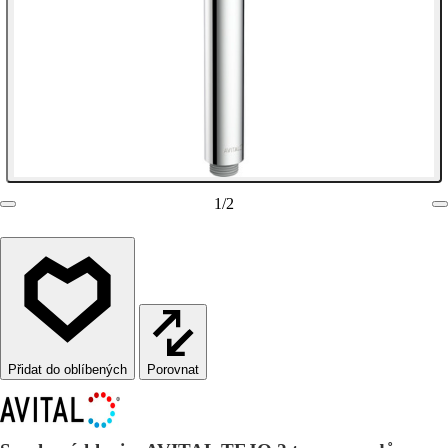
1
/
2
Porovnat