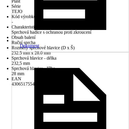
Plast
Série
TEJO
Kód výrobku
-
Charakteristické znaky
Sprchová hadice s ochranou proti zkroucení
Obsah balení
Ruční sprcha
Dokument
Rozměry sprchové hlavice (D x Š)
232.5 mm x 28.0 mm
Sprchová hlavice - délka
232,5 mm
Sprchová hlavice - šířka
28 mm
EAN
4306517554002