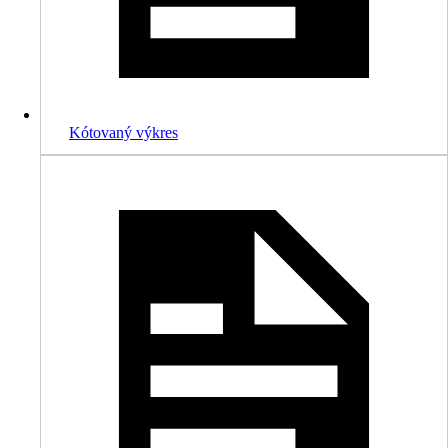
Kótovaný výkres