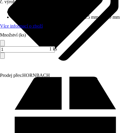
č. výrobku
10334063
Proudové funkce
:
Hedvábí, Déšť
Rozměry sprchové hlavice (D x Š)
:
232.5 mm x 28.0 mm
Více informací o zboží
Množství (ks)
1 ks
Prodej přes:
HORNBACH