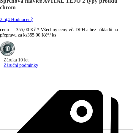
Sprchová hlavice AVITAL TEJO 2 typy proudů
chrom
2.5
(4 Hodnocení)
cenu — 355,00 Kč * Všechny ceny vč. DPH a bez nákladů na
přepravu za ks
355,00 Kč
*
/
ks
Záruka 10 let
Záruční podmínky