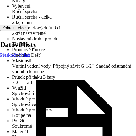
Kulatý
Vybavení
Ruční sprcha
Ruční sprcha - délka
232,5 mm
Počet proudových funkcí
Zobrazit více
2krát nastavitelné
Nastavení druhu proudu
Datové listy
Tlačítko
Proudové funkce
Přeskočit oblast
Hedvábí, Déšť
Vlastnosti
Vnitřní vedení vody, Přípojný závit G 1/2'', Snadné odstranění
vodního kamene
Průtok při tlaku 3 bary
7,2 l - 12 l
Využití
Sprchování
Vhodné pro
Sprchová vanička, Vana
Vhodné pro prostory
Koupelna
Použití
Soukromé
Materiál