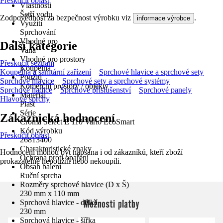
Přeskočit oblast
Vlastnosti
Šetří vodu
Zodpovědnost za bezpečnost výrobku viz
.
informace výrobce
Využití
Sprchování
Vhodné pro
Další kategorie
Vana
Vhodné pro prostory
Přeskočit seznam
Koupelna
Koupelna a sanitární zařízení
Sprchové hlavice a sprchové sety
Použití
Sprchové hlavice
Sprchové sety a sprchové systémy
Komerční prostory / objekty
Sprchové hadice
Sprchové příslušenství
Sprchové panely
Materiál
Hlavové sprchy
Plast
Série
Zákaznická hodnocení
Croma Select E 110 Vario EcoSmart
Kód výrobku
Přeskočit oblast
26813400
Charakteristické znaky
Hodnocení mohou být napsána i od zákazníků, kteří zboží
Ochrana proti opaření
prokazatelně nepoužili nebo nekoupili.
Obsah balení
Ruční sprcha
Rozměry sprchové hlavice (D x Š)
230 mm x 110 mm
Možnosti platby
Sprchová hlavice - délka
230 mm
Sprchová hlavice - šířka