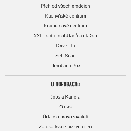
Přehled všech prodejen
Kuchyňské centrum
Koupelnové centrum
XXL centrum obkladů a dlažeb
Drive - In
Self-Scan
Hornbach Box
O HORNBACHu
Jobs a Kariera
O nás
Údaje o provozovateli
Záruka trvale nízkých cen