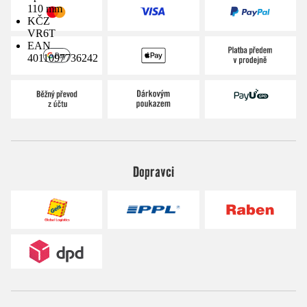
110 mm
KČZ
VR6T
EAN
4011097736242
Dopravci