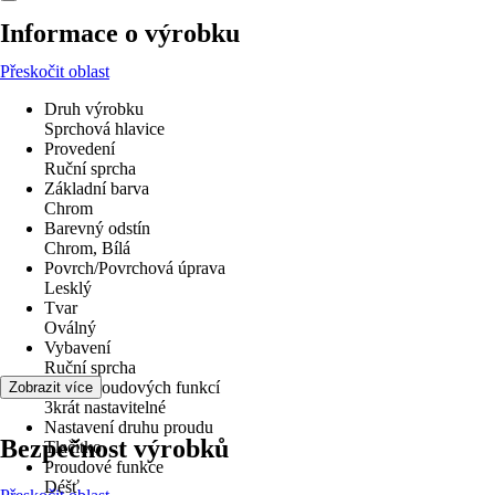
Informace o výrobku
Přeskočit oblast
Druh výrobku
Sprchová hlavice
Provedení
Ruční sprcha
Základní barva
Chrom
Barevný odstín
Chrom, Bílá
Povrch/Povrchová úprava
Lesklý
Tvar
Oválný
Vybavení
Ruční sprcha
Počet proudových funkcí
Zobrazit více
3krát nastavitelné
Nastavení druhu proudu
Bezpečnost výrobků
Tlačítko
Proudové funkce
Déšť