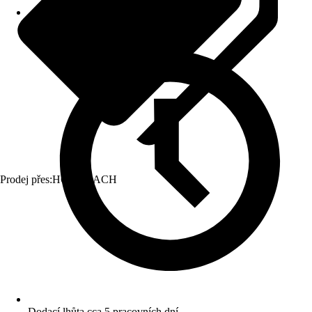
Prodej přes:
HORNBACH
Dodací lhůta cca 5 pracovních dní