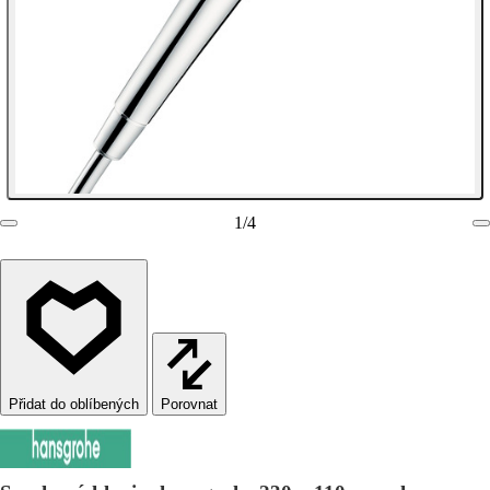
1
/
4
Porovnat