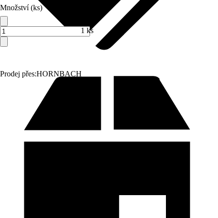
Množství (ks)
1 ks
Prodej přes:
HORNBACH