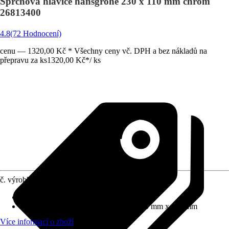
Sprchová hlavice hansgrohe 230 x 110 mm chrom
26813400
4.8
(72 Hodnocení)
cenu — 1320,00 Kč * Všechny ceny vč. DPH a bez nákladů na
přepravu za ks
1320,00 Kč
*
/
ks
č. výrobku
10628122
Proudové funkce
:
Déšť
Rozměry sprchové hlavice (D x Š)
:
230 mm x 110 mm
Více informací o zboží