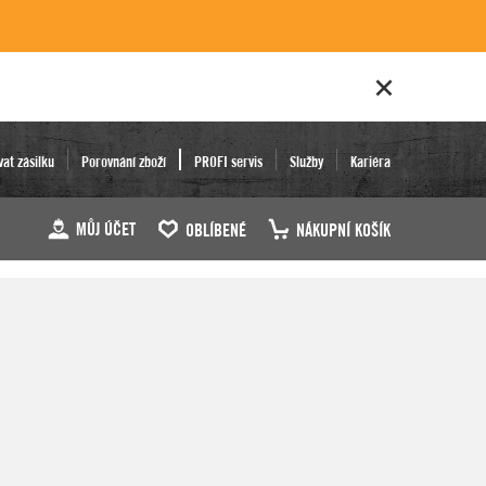
vat zásilku
Porovnání zboží
PROFI servis
Služby
Kariéra
MŮJ ÚČET
OBLÍBENÉ
NÁKUPNÍ KOŠÍK