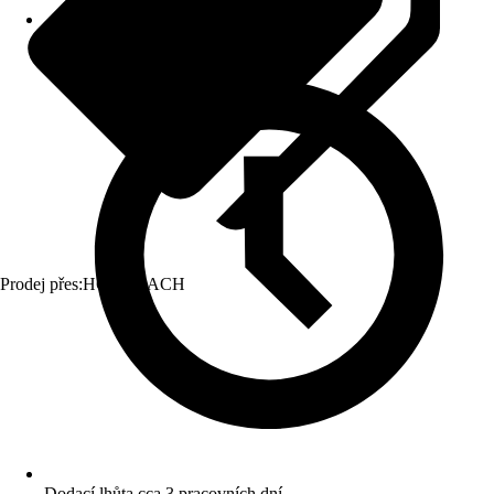
Prodej přes:
HORNBACH
Dodací lhůta cca 3 pracovních dní