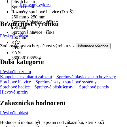
Obsah balení
Kótovaný výkres
Sprcha ruční
Rozměry sprchové hlavice (D x Š)
250 mm x 250 mm
Sprchová hlavice - délka
Bezpečnost výrobků
250 mm
Sprchová hlavice - šířka
Přeskočit oblast
250 mm
KČZ
Zodpovědnost za bezpečnost výrobku viz
.
informace výrobce
DH51
EAN
3800861085584
Další kategorie
Přeskočit seznam
Koupelna a sanitární zařízení
Sprchové hlavice a sprchové sety
Sprchové hlavice
Sprchové sety a sprchové systémy
Sprchové hadice
Sprchové příslušenství
Sprchové panely
Hlavové sprchy
Zákaznická hodnocení
Přeskočit oblast
Hodnocení mohou být napsána i od zákazníků, kteří zboží