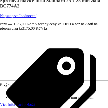
Sprchová hlavice Ideal Standard 25 x 25 mm zlatá
BC774A2
Napsat první hodnocení
cenu — 3175,00 Kč * Všechny ceny vč. DPH a bez nákladů na
přepravu za ks
3175,00 Kč
*
/
ks
č. výrobku
10545059
Proudové funkce
:
Normální proud
Rozměry sprchové hlavice (D x Š)
:
250 mm x 250 mm
Více informací o zboží