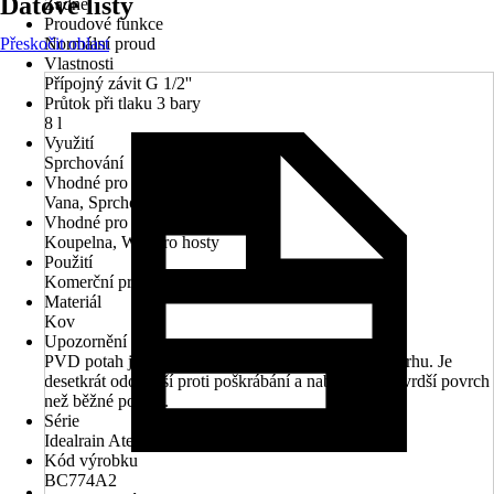
Datové listy
Žádné
Proudové funkce
Přeskočit oblast
Normální proud
Vlastnosti
Přípojný závit G 1/2''
Průtok při tlaku 3 bary
8 l
Využití
Sprchování
Vhodné pro
Vana, Sprchová vanička
Vhodné pro prostory
Koupelna, WC pro hosty
Použití
Komerční prostory / objekty, Soukromé
Materiál
Kov
Upozornění
PVD potah je zdaleka nejtrvanlivějším potahem na trhu. Je
desetkrát odolnější proti poškrábání a nabízí třikrát tvrdší povrch
než běžné potahy.
Série
Idealrain Atelier
Kód výrobku
BC774A2