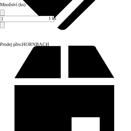
Množství (ks)
1 ks
Prodej přes:
HORNBACH