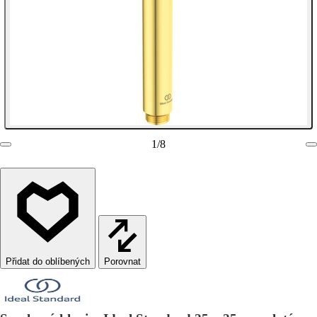
1
/
8
Porovnat