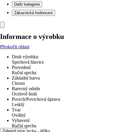
Další kategorie
Zákaznická hodnocení
Informace o výrobku
Přeskočit oblast
Druh výrobku
Sprchová hlavice
Provedení
Ruční sprcha
Základní barva
Chrom
Barevný odstín
Ocelově šedá
Povrch/Povrchová úprava
Lesklý
Tvar
Oválný
Vybavení
Ruční sprcha
Ruční sprcha - délka
Zobrazit více