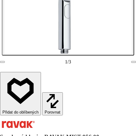
1
/
3
Porovnat