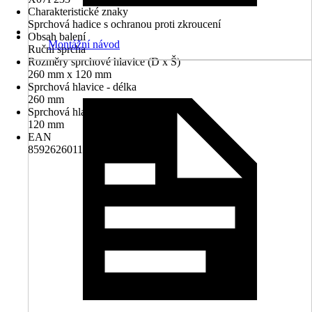
Charakteristické znaky
Sprchová hadice s ochranou proti zkroucení
Obsah balení
Montážní návod
Ruční sprcha
Rozměry sprchové hlavice (D x Š)
260 mm x 120 mm
Sprchová hlavice - délka
260 mm
Sprchová hlavice - šířka
120 mm
EAN
8592626011857