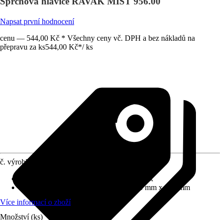
Sprchová hlavice RAVAK MIST 956.00
Napsat první hodnocení
cenu — 544,00 Kč * Všechny ceny vč. DPH a bez nákladů na
přepravu za ks
544,00 Kč
*
/
ks
č. výrobku
5779947
Proudové funkce
:
Déšť, Jemný proud, Mix
Rozměry sprchové hlavice (D x Š)
:
260 mm x 120 mm
Více informací o zboží
Množství (ks)