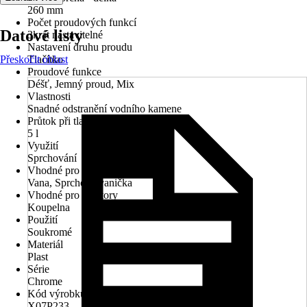
260 mm
Počet proudových funkcí
Datové listy
3krát nastavitelné
Nastavení druhu proudu
Přeskočit oblast
Tlačítko
Proudové funkce
Déšť, Jemný proud, Mix
Vlastnosti
Snadné odstranění vodního kamene
Průtok při tlaku 3 bary
5 l
Využití
Sprchování
Vhodné pro
Vana, Sprchová vanička
Vhodné pro prostory
Koupelna
Použití
Soukromé
Materiál
Plast
Série
Chrome
Kód výrobku
X07P233