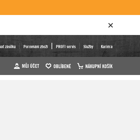
vat zásilku
Porovnání zboží
PROFI servis
Služby
Kariéra
MŮJ ÚČET
OBLÍBENÉ
NÁKUPNÍ KOŠÍK