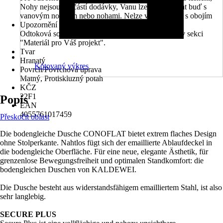
Nohy nejsou součástí dodávky, Vanu lze kombinovat buď s
vanovým nosičem nebo nohami. Nelze v kombinaci s obojím
Upozornění
Odtoková souprava není součástí balení. Najdete ji v sekci
"Materiál pro Váš projekt".
Tvar
Hranatý
Kótovaný výkres
Povrch/Povrchová úprava
Matný, Protiskluzný potah
KČZ
22F1
Popis
EAN
4055761017459
Přeskočit oblast
Die bodengleiche Dusche CONOFLAT bietet extrem flaches Design
ohne Stolperkante. Nahtlos fügt sich der emaillierte Ablaufdeckel in
die bodengleiche Oberfläche. Für eine neue, elegante Ästhetik, für
grenzenlose Bewegungsfreiheit und optimalen Standkomfort: die
bodengleichen Duschen von KALDEWEI.
Die Dusche besteht aus widerstandsfähigem emailliertem Stahl, ist also
sehr langlebig.
SECURE PLUS