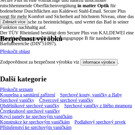
Secure Plus ist eine vollflächige und nahezu unsichtbare
rutschhemmende Oberflächenvergütung
in matter Optik
für
bodenebene Duschflächen aus Kaldewei Stahl-Email. Secure Plus
sorgt für mehr Komfort und Sicherheit auf höchstem Niveau, ohne das
Design der Dusche zu beeinträchtigen, und wertet das Bad in seiner
Zobrazit více
Funktion nachhaltig auf.
Der TÜV Rheinland bestätigt dem Secure Plus von KALDEWEI eine
Bezpečnost výrobků
Rutschhemmung gemäß Bewertungsgruppe B für nassbelastete
Barfußbereiche (DIN 51097).
Přeskočit oblast
Zodpovědnost za bezpečnost výrobku viz
.
informace výrobce
Další kategorie
Přeskočit seznam
Koupelna a sanitární zařízení
Sprchové kouty, vaničky a žlaby
Sprchové vaničky
Čtvercové sprchové vaničky
Obdélníkové sprchové vaničky
Sprchové vaničky z litého mramoru
Čtvrtkruhové sprchové vaničky
Krycí panely ke sprchovým vaničkám
Konstrukce ke sprchovým vaničkám
Podlahový sprchový prvek
Příslušenství ke sprchovým vaničkám