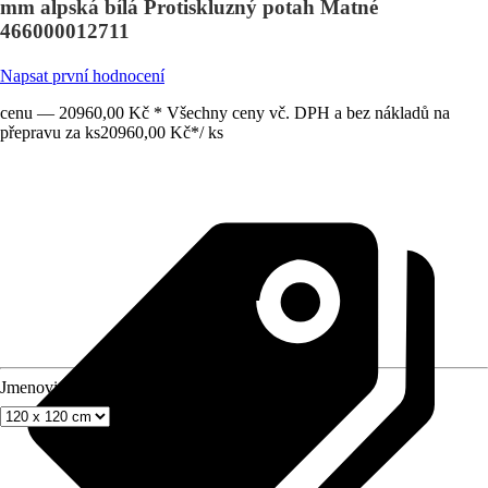
mm alpská bílá Protiskluzný potah Matné
466000012711
Napsat první hodnocení
cenu — 20960,00 Kč * Všechny ceny vč. DPH a bez nákladů na
přepravu za ks
20960,00 Kč
*
/
ks
Jmenovitý rozmer (DxŠ)