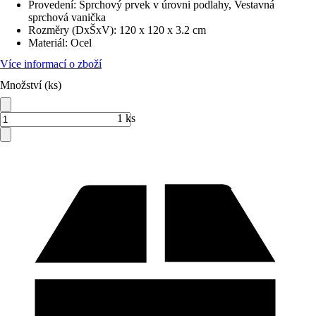
Provedení
:
Sprchový prvek v úrovni podlahy, Vestavná
sprchová vanička
Rozměry (DxŠxV)
:
120 x 120 x 3.2 cm
Materiál
:
Ocel
Více informací o zboží
Množství (ks)
1 ks