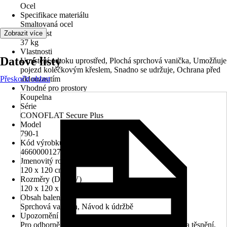
Ocel
Specifikace materiálu
Smaltovaná ocel
Hmotnost
Zobrazit více
37 kg
Vlastnosti
Datové listy
Umístění odtoku uprostřed, Plochá sprchová vanička, Umožňuje
pojezd kolečkovým křeslem, Snadno se udržuje, Ochrana před
Přeskočit oblast
uklouznutím
Vhodné pro prostory
Koupelna
Série
CONOFLAT Secure Plus
Model
790-1
Kód výrobku
466000012711
Jmenovitý rozmer (DxŠ)
120 x 120 cm
Rozměry (DxŠxV)
120 x 120 x 3.2 cm
Obsah balení
Sprchová vanička, Návod k údržbě
Upozornění
Pro odborně provedenou montáž je vyžadována sada těsnění,