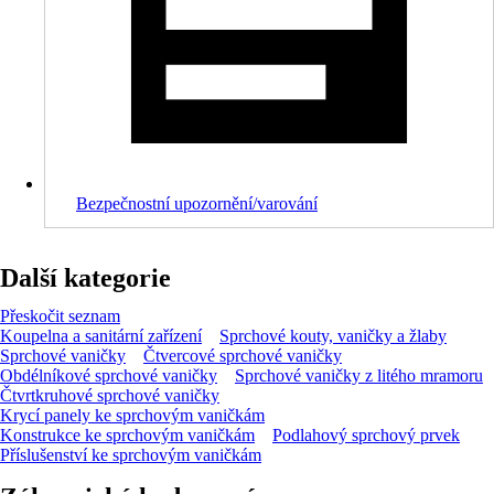
Bezpečnostní upozornění/varování
Další kategorie
Přeskočit seznam
Koupelna a sanitární zařízení
Sprchové kouty, vaničky a žlaby
Sprchové vaničky
Čtvercové sprchové vaničky
Obdélníkové sprchové vaničky
Sprchové vaničky z litého mramoru
Čtvrtkruhové sprchové vaničky
Krycí panely ke sprchovým vaničkám
Konstrukce ke sprchovým vaničkám
Podlahový sprchový prvek
Příslušenství ke sprchovým vaničkám