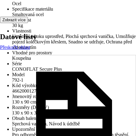
Ocel
Specifikace materiálu
Smaltovaná ocel
Hmotnost
Zobrazit více
30 kg
Vlastnosti
Datové listy
Umístění odtoku uprostřed, Plochá sprchová vanička, Umožňuje
pojezd kolečkovým křeslem, Snadno se udržuje, Ochrana před
Přeskočit oblast
uklouznutím
Vhodné pro prostory
Koupelna
Série
CONOFLAT Secure Plus
Model
792-1
Kód výrobku
466200012711
Jmenovitý rozmer (DxŠ)
130 x 90 cm
Rozměry (DxŠxV)
130 x 90 x 3.2 cm
Obsah balení
Sprchová vanička, Návod k údržbě
Upozornění
Pro odborně provedenou montáž je vyžadována sada těsnění,