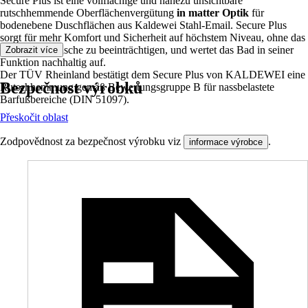
Secure Plus ist eine vollflächige und nahezu unsichtbare
rutschhemmende Oberflächenvergütung
in matter Optik
für
bodenebene Duschflächen aus Kaldewei Stahl-Email. Secure Plus
sorgt für mehr Komfort und Sicherheit auf höchstem Niveau, ohne das
Design der Dusche zu beeinträchtigen, und wertet das Bad in seiner
Zobrazit více
Funktion nachhaltig auf.
Der TÜV Rheinland bestätigt dem Secure Plus von KALDEWEI eine
Bezpečnost výrobků
Rutschhemmung gemäß Bewertungsgruppe B für nassbelastete
Barfußbereiche (DIN 51097).
Přeskočit oblast
Zodpovědnost za bezpečnost výrobku viz
.
informace výrobce