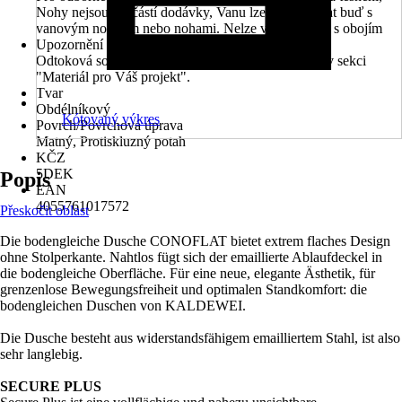
Nohy nejsou součástí dodávky, Vanu lze kombinovat buď s
vanovým nosičem nebo nohami. Nelze v kombinaci s obojím
Upozornění
Odtoková souprava není součástí balení. Najdete ji v sekci
"Materiál pro Váš projekt".
Tvar
Obdélníkový
Kótovaný výkres
Povrch/Povrchová úprava
Matný, Protiskluzný potah
KČZ
5DEK
Popis
EAN
4055761017572
Přeskočit oblast
Die bodengleiche Dusche CONOFLAT bietet extrem flaches Design
ohne Stolperkante. Nahtlos fügt sich der emaillierte Ablaufdeckel in
die bodengleiche Oberfläche. Für eine neue, elegante Ästhetik, für
grenzenlose Bewegungsfreiheit und optimalen Standkomfort: die
bodengleichen Duschen von KALDEWEI.
Die Dusche besteht aus widerstandsfähigem emailliertem Stahl, ist also
sehr langlebig.
SECURE PLUS