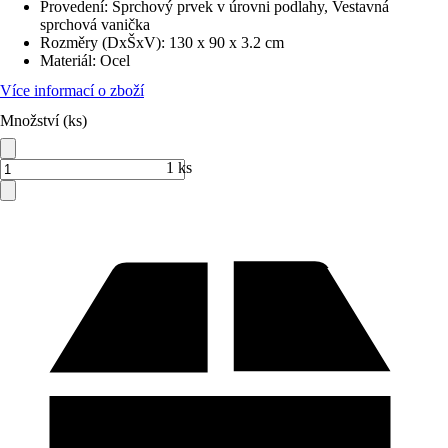
Provedení
:
Sprchový prvek v úrovni podlahy, Vestavná
sprchová vanička
Rozměry (DxŠxV)
:
130 x 90 x 3.2 cm
Materiál
:
Ocel
Více informací o zboží
Množství (ks)
1 ks