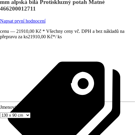
mm alpská bílá Protiskluzný potah Matné
466200012711
Napsat první hodnocení
cenu — 21910,00 Kč * Všechny ceny vč. DPH a bez nákladů na
přepravu za ks
21910,00 Kč
*
/
ks
Jmenovitý rozmer (DxŠ)