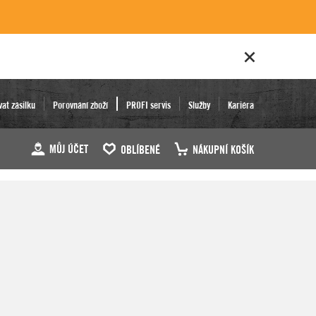
vat zásilku
Porovnání zboží
PROFI servis
Služby
Kariéra
MŮJ ÚČET
OBLÍBENÉ
NÁKUPNÍ KOŠÍK