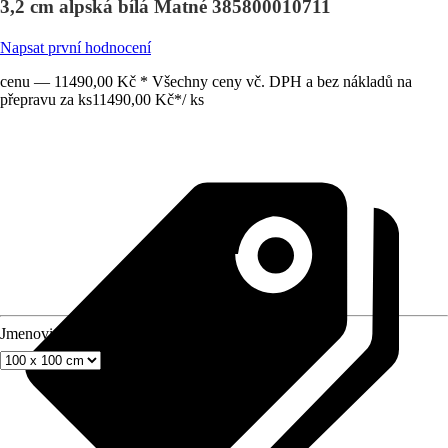
3,2 cm alpská bílá Matné 385800010711
Napsat první hodnocení
cenu — 11490,00 Kč * Všechny ceny vč. DPH a bez nákladů na
přepravu za ks
11490,00 Kč
*
/
ks
Jmenovitý rozmer (DxŠ)