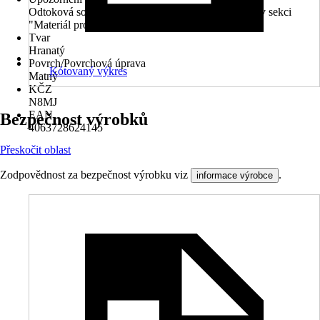
Odtoková souprava není součástí balení. Najdete ji v sekci
"Materiál pro Váš projekt".
Tvar
Hranatý
Povrch/Povrchová úprava
Kótovaný výkres
Matný
KČZ
N8MJ
EAN
Bezpečnost výrobků
4063728624145
Přeskočit oblast
Zodpovědnost za bezpečnost výrobku viz
.
informace výrobce