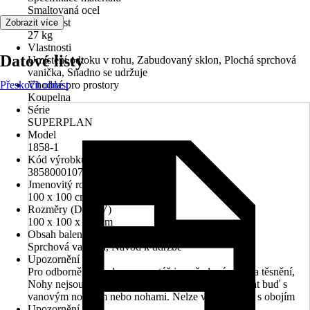
Smaltovaná ocel
Hmotnost
Zobrazit více
27 kg
Vlastnosti
Datové listy
Umístění odtoku v rohu, Zabudovaný sklon, Plochá sprchová
vanička, Snadno se udržuje
Přeskočit oblast
Vhodné pro prostory
Koupelna
Série
SUPERPLAN
Model
1858-1
Kód výrobku
385800010711
Jmenovitý rozmer (DxŠ)
100 x 100 cm
Rozměry (DxŠxV)
100 x 100 x 3.2 cm
Obsah balení
Sprchová vanička, Návod k údržbě
Upozornění
Pro odborně provedenou montáž je vyžadována sada těsnění,
Nohy nejsou součástí dodávky, Vanu lze kombinovat buď s
vanovým nosičem nebo nohami. Nelze v kombinaci s obojím
Upozornění