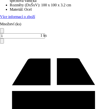
sprchová vanička
Rozměry (DxŠxV)
:
100 x 100 x 3.2 cm
Materiál
:
Ocel
Více informací o zboží
Množství (ks)
1 ks