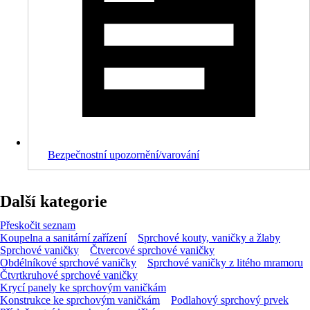
Bezpečnostní upozornění/varování
Další kategorie
Přeskočit seznam
Koupelna a sanitární zařízení
Sprchové kouty, vaničky a žlaby
Sprchové vaničky
Čtvercové sprchové vaničky
Obdélníkové sprchové vaničky
Sprchové vaničky z litého mramoru
Čtvrtkruhové sprchové vaničky
Krycí panely ke sprchovým vaničkám
Konstrukce ke sprchovým vaničkám
Podlahový sprchový prvek