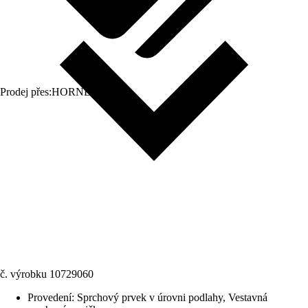
Prodej přes:
HORNBACH
č. výrobku
10729060
Provedení
:
Sprchový prvek v úrovni podlahy, Vestavná