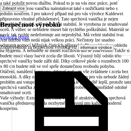
a také položit novou dlažbu. Pokud to je na vás moc práce, poté
můžete sprchovou vaničku nainstalovat také s nožičkami nebo s
Zobrazit více
jedním nosičem. I pro takový případ má pro vás výrobce Kaldewei
připraveno vhodné příslušenství. Tato sprchová vanička je nejen
Bezpečnost výrobků
mimořádně plochá, ale také velmi stabilní. Je vyrobena ze smaltované
oceli. A vůbec se nebudete muset bát rychlého poškrábání. Materiál se
navíc tak rychle nedeformuje ani neprohýbá. Má velmi stabilní tvar.
Přeskočit oblast
Ani údržba vám nedá nijak velkou práci. Nečistoty lze snadno
odstranit pomocí běžných čisticích přípravků. Plusové body v ohledu
Zodpovědnost za bezpečnost výrobku viz
.
informace výrobce
na hygienu. A nebudete se muset rozčilovat ani se zbarvením. Takže si
budete moci vlasy barvit zcela dle libosti. Výrazný bílý odstín této
sprchové vaničky bude zářit dál. Díky celkové ploše o rozměrech 100
x 80 cm budete mít ve své sprše dostatečnou svobodu pohybu.
Otáčení, nanášení šamponu, drhnutí zad – to vše zvládnete i zcela bez
monoklů. A díky nízké výšce o velikosti 2,5 cm pro vás nebude žádný
problém ani vstupování a vystupování. Ale je to ještě lepší, protože tato
sprchová vanička značky Kladewei je vyrobena z mimořádně odolné
smaltované oceli.
Vaše výhody: Extra plochá, extra vizuálně atraktivní – tato sprchová
vanička představuje zcela nezbytné vybavení pro každou moderní
koupelnu.