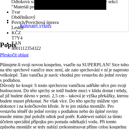
Odtoková souprava není součástí balení. Najdete ji v sekci
"Materiál pro Váš projekt".
Tvar
Obdélníkový
Povrch/Povrchová úprava
Kótovaný výkres
Lesklý
KČZ
T7Y4
EAN
Popis
4001112354322
Přeskočit oblast
Plánujete-li svoji novou koupelnu, vsaďte na SUPERPLAN! Sice toho
na této sprchové vaničce moc není, ale zato sprchování v ní je naprosto
velkolepé. Tato vanička je navíc vhodná pro vestavbu do jedné roviny
s podlahou.
Důvody ke koupi: S touto sprchovou vaničkou uděláte něco pro svoji
budoucnost. Do této sprchy se totiž budete moci v klidu dostat i tehdy,
až již budete dávno v penzi. 2,5 cm – taková je výška překážky, kterou
budete muset překonat. Ne však více. Do této sprchy můžete vjet
dokonce i na kolečkovém křesle. Je to jen otázka montáže. Pro
vestavbu téměř do jedné roviny s podlahou nebo do úplné roviny
musíte mimo jiné položit odtok pod potěr. Kaldewei nabízí za tímto
účelem speciální přípojku pro pomalu odtékající vodu. Při tomto
způsobu montáže se tedy nabízí zrekonstruovat přímo celou koupelnu