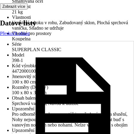
Smaltovaná ocel
Hmotnost
Zobrazit více
21 kg
Vlastnosti
Datové listy
Umístění odtoku v rohu, Zabudovaný sklon, Plochá sprchová
vanička, Snadno se udržuje
Přeskočit oblast
Vhodné pro prostory
Koupelna
Série
SUPERPLAN CLASSIC
Model
398-1
Kód výrobku
447200010001
Jmenovitý rozmer (DxŠ)
100 x 80 cm
Rozměry (DxŠxV)
100 x 80 x 3.2 cm
Obsah balení
Sprchová vanička, Návod k údržbě
Upozornění
Pro odborně provedenou montáž je vyžadována sada těsnění,
Nohy nejsou součástí dodávky, Vanu lze kombinovat buď s
vanovým nosičem nebo nohami. Nelze v kombinaci s obojím
Upozornění