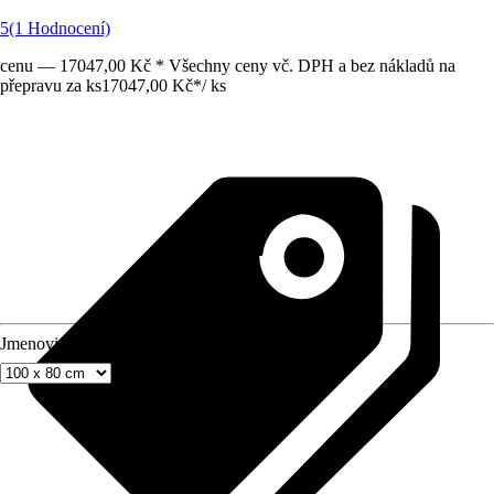
5
(1 Hodnocení)
cenu — 17047,00 Kč * Všechny ceny vč. DPH a bez nákladů na
přepravu za ks
17047,00 Kč
*
/
ks
Jmenovitý rozmer (DxŠ)