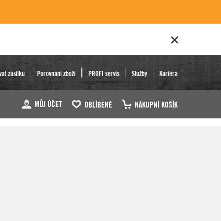
vat zásilku
Porovnání zboží
PROFI servis
Služby
Kariéra
MŮJ ÚČET
OBLÍBENÉ
NÁKUPNÍ KOŠÍK