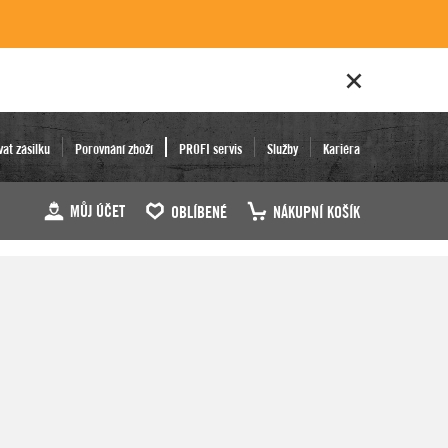
vat zásilku
Porovnání zboží
PROFI servis
Služby
Kariéra
MŮJ ÚČET
OBLÍBENÉ
NÁKUPNÍ KOŠÍK