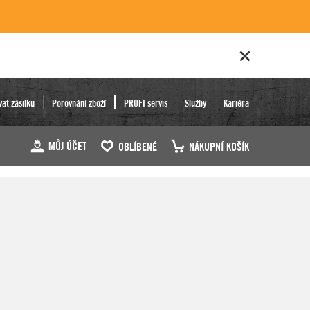
vat zásilku
Porovnání zboží
PROFI servis
Služby
Kariéra
MŮJ ÚČET
OBLÍBENÉ
NÁKUPNÍ KOŠÍK