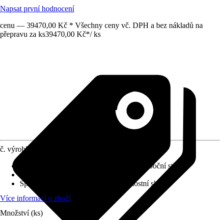
Napsat první hodnocení
cenu — 39470,00 Kč * Všechny ceny vč. DPH a bez nákladů na
přepravu za ks
39470,00 Kč
*
/
ks
č. výrobku
10456839
Typ sprchového koutu
:
Sprchové dveře s boční stěnou
Orientace
:
Dveřní doraz levý
Sprchové kouty sklo
:
8 mm Bezpečnostní sklo
Více informací o zboží
Množství (ks)