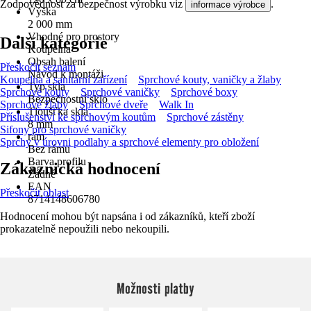
Zodpovědnost za bezpečnost výrobku viz
.
informace výrobce
Výška
2 000 mm
Vhodné pro prostory
Další kategorie
Koupelna
Obsah balení
Přeskočit seznam
Návod k montáži
Koupelna a sanitární zařízení
Sprchové kouty, vaničky a žlaby
Typ skla
Sprchové kouty
Sprchové vaničky
Sprchové boxy
Bezpečnostní sklo
Sprchové žlaby
Sprchové dveře
Walk In
Tloušťka skla
Příslušenství ke sprchovým koutům
Sprchové zástěny
8 mm
Sifony pro sprchové vaničky
rám
Sprchy v úrovni podlahy a sprchové elementy pro obložení
Bez rámu
Barva profilu
Zákaznická hodnocení
Žádné
EAN
Přeskočit oblast
8714148606780
Hodnocení mohou být napsána i od zákazníků, kteří zboží
prokazatelně nepoužili nebo nekoupili.
Možnosti platby