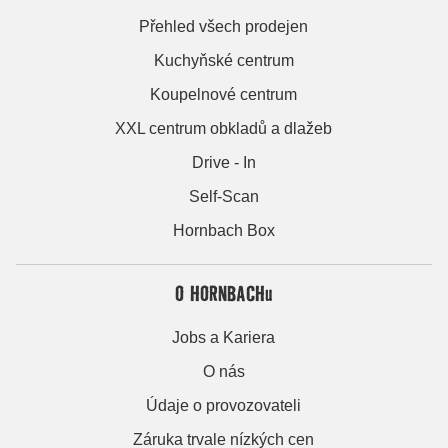
Přehled všech prodejen
Kuchyňské centrum
Koupelnové centrum
XXL centrum obkladů a dlažeb
Drive - In
Self-Scan
Hornbach Box
O HORNBACHu
Jobs a Kariera
O nás
Údaje o provozovateli
Záruka trvale nízkých cen