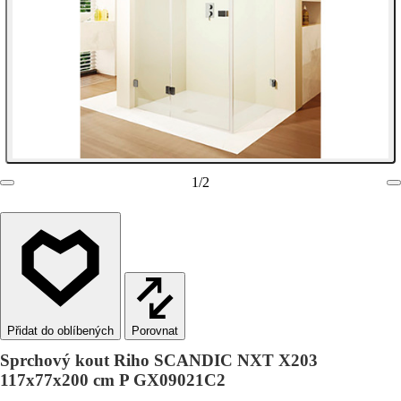
1
/
2
Porovnat
Sprchový kout Riho SCANDIC NXT X203
117x77x200 cm P GX09021C2