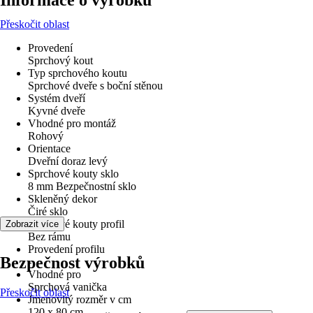
Informace o výrobku
Přeskočit oblast
Provedení
Sprchový kout
Typ sprchového koutu
Sprchové dveře s boční stěnou
Systém dveří
Kyvné dveře
Vhodné pro montáž
Rohový
Orientace
Dveřní doraz levý
Sprchové kouty sklo
8 mm Bezpečnostní sklo
Skleněný dekor
Čiré sklo
Sprchové kouty profil
Zobrazit více
Bez rámu
Provedení profilu
Bezpečnost výrobků
-
Vhodné pro
Sprchová vanička
Přeskočit oblast
Jmenovitý rozměr v cm
120 x 80 cm