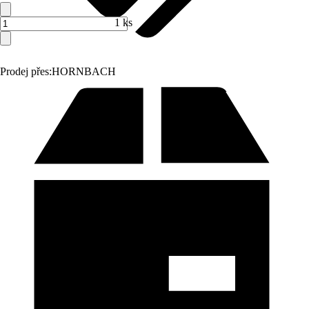
1 ks
Prodej přes:
HORNBACH