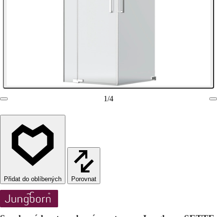
1
/
4
Porovnat