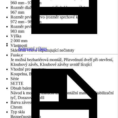
960 mm - 974 mm
Rozměr dlaždice vpravo (střed skla na spáře)
967 mm
Rozměr prvku vlevo (rozměr sprchové kabiny)
972 mm - 986 mm
Rozměr prvku vpravo (rozměr sprchové kabiny)
983 mm
Výška
2 000 mm
Vlastnosti
Kótovaný výkres
Skleněná vrstva odpuzujující nečistoty
Funkce
Je možná bezbariérová montáž, Přizvednutí dveří při otevření,
Kloubový závěs, Kloubové závěsy uvnitř lícující
Vhodné pro prostory
Koupelna, Bezbariérová koupelna
Série
SETTE
Obsah balení
Návod k montáži, Záruční list, Montážní materiál, Stabilizační
tyč, Dorazový profil
Barva závesu
Chrom
Typ skla
Bezpečnostní sklo