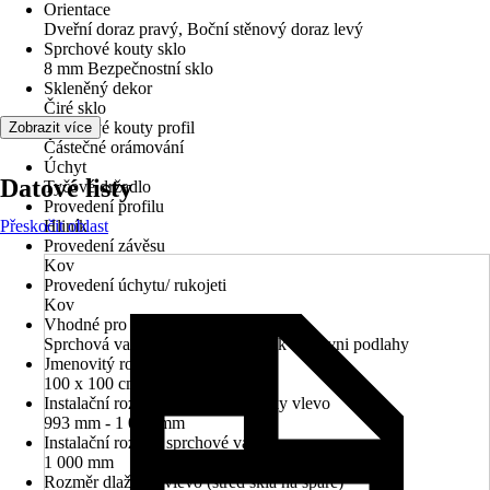
Orientace
Dveřní doraz pravý, Boční stěnový doraz levý
Sprchové kouty sklo
8 mm Bezpečnostní sklo
Skleněný dekor
Čiré sklo
Sprchové kouty profil
Zobrazit více
Částečné orámování
Úchyt
Datové listy
Tyčové držadlo
Provedení profilu
Přeskočit oblast
Hliník
Provedení závěsu
Kov
Provedení úchytu/ rukojeti
Kov
Vhodné pro
Sprchová vanička, Sprchový prvek v úrovni podlahy
Jmenovitý rozměr v cm
100 x 100 cm
Instalační rozměr sprchové vaničky vlevo
993 mm - 1 007 mm
Instalační rozměr sprchové vaničky vpravo
1 000 mm
Rozměr dlaždice vlevo (střed skla na spáře)