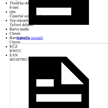
Tloušťka skla
8 mm
rám
Částečné orámování
Typ rukojeti
Tyčové držadlo
Barva madla
Chrom
Barva profilu
Návod k montáži
Chrom
KČZ
KWUC
EAN
4051879017732