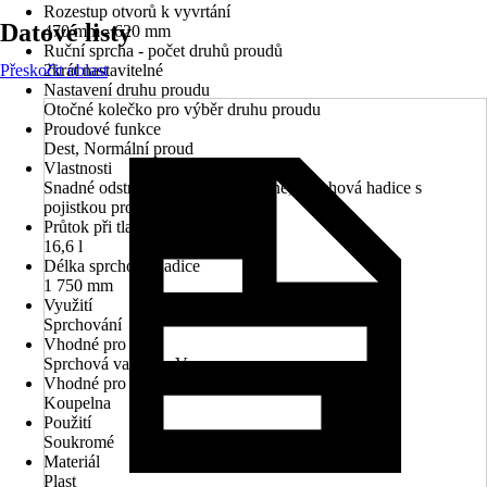
Rozestup otvorů k vyvrtání
Datové listy
470 mm - 620 mm
Ruční sprcha - počet druhů proudů
Přeskočit oblast
2krát nastavitelné
Nastavení druhu proudu
Otočné kolečko pro výběr druhu proudu
Proudové funkce
Dest, Normální proud
Vlastnosti
Snadné odstranění vodního kamene, Sprchová hadice s
pojistkou proti překroucení
Průtok při tlaku 3 bary
16,6 l
Délka sprchové hadice
1 750 mm
Využití
Sprchování
Vhodné pro
Sprchová vanička, Vana
Vhodné pro prostory
Koupelna
Použití
Soukromé
Materiál
Plast