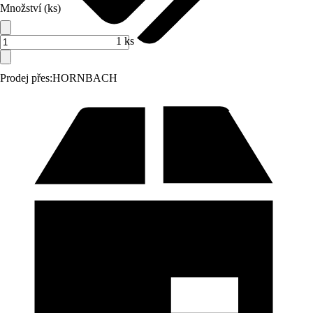
Množství (ks)
1 ks
Prodej přes:
HORNBACH