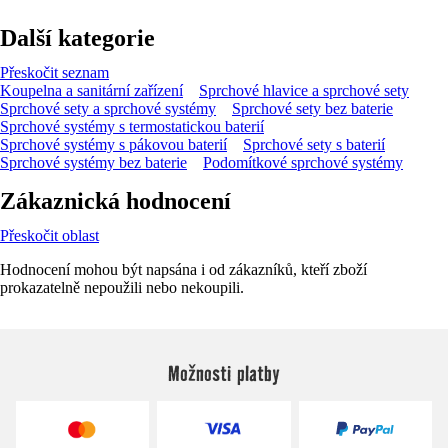
Další kategorie
Přeskočit seznam
Koupelna a sanitární zařízení
Sprchové hlavice a sprchové sety
Sprchové sety a sprchové systémy
Sprchové sety bez baterie
Sprchové systémy s termostatickou baterií
Sprchové systémy s pákovou baterií
Sprchové sety s baterií
Sprchové systémy bez baterie
Podomítkové sprchové systémy
Zákaznická hodnocení
Přeskočit oblast
Hodnocení mohou být napsána i od zákazníků, kteří zboží
prokazatelně nepoužili nebo nekoupili.
Možnosti platby