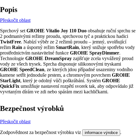
Popis
Přeskočit oblast
Sprchový set
GROHE Vitalio Joy 110 Duo
obsahuje ruční sprchu se
2 podmanivými režimy proudu, sprchovou tyč a praktickou hadici
TwistFree
. Nabízí výběr ze 2 režimů proudu – jemný, uvolňující
režim
Rain
a úsporný režim
SmartRain
, který snižuje spotřebu vody
prostřednictvím nastavitelné funkce
GROHE SprayDimmer
.
Technologie
GROHE DreamSpray
zajišťuje zcela vyvážený proud
vody ze všech trysek. Sprcha disponuje silikonovými tryskami
GROHE SpeedClean
, ze kterých jdou případné usazeniny vodního
kamene setřít jednoduše prstem, a chromovým povrchem
GROHE
StarLight
, který je odolný vůči poškrábání. Systém
GROHE
QuickFix
umožňuje nastavení rozpětí svorek tak, aby odpovídalo již
vyvrtaným dírám ve zdi nebo spárám mezi kachličkami.
Bezpečnost výrobků
Přeskočit oblast
Zodpovědnost za bezpečnost výrobku viz
.
informace výrobce