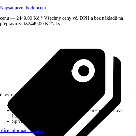
Napsat první hodnocení
cenu — 2449,00 Kč * Všechny ceny vč. DPH a bez nákladů na
přepravu za ks
2449,00 Kč
*
/
ks
č. výrobku
8155927
Druh výrobku
:
Sprchová souprava
Vlastnosti
:
Snadné odstranění vodního kamene, Sprchová
hadice s pojistkou proti překroucení
Sprchová tyč - délka
:
600 mm
Více informací o zboží