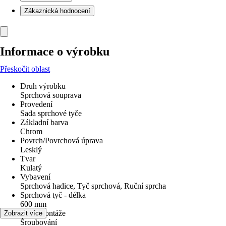
Zákaznická hodnocení
Informace o výrobku
Přeskočit oblast
Druh výrobku
Sprchová souprava
Provedení
Sada sprchové tyče
Základní barva
Chrom
Povrch/Povrchová úprava
Lesklý
Tvar
Kulatý
Vybavení
Sprchová hadice, Tyč sprchová, Ruční sprcha
Sprchová tyč - délka
600 mm
Druh montáže
Zobrazit více
Šroubování