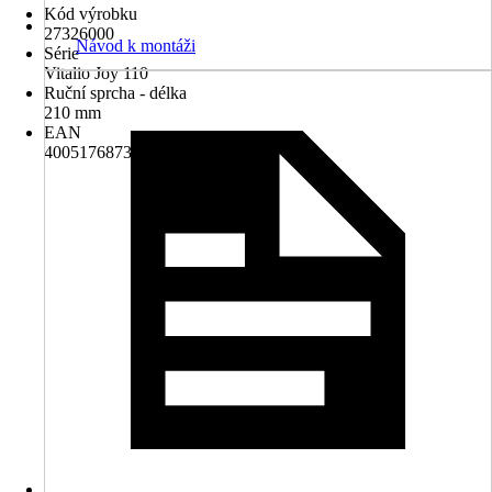
Kód výrobku
27326000
Návod k montáži
Série
Vitalio Joy 110
Ruční sprcha - délka
210 mm
EAN
4005176873119