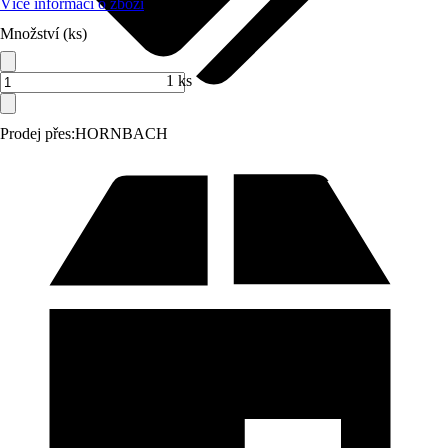
Více informací o zboží
Množství (ks)
1 ks
Prodej přes:
HORNBACH