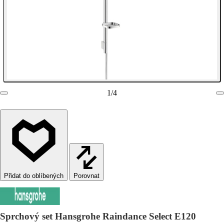
1
/
4
Porovnat
Sprchový set Hansgrohe Raindance Select E120