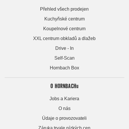
Přehled všech prodejen
Kuchyňské centrum
Koupelnové centrum
XXL centrum obkladů a dlažeb
Drive - In
Self-Scan
Hornbach Box
O HORNBACHu
Jobs a Kariera
O nás
Údaje o provozovateli
Záruka trvale nízkých cen