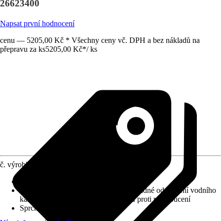
26623400
Napsat první hodnocení
cenu — 5205,00 Kč * Všechny ceny vč. DPH a bez nákladů na
přepravu za ks
5205,00 Kč
*
/
ks
č. výrobku
10184738
Druh výrobku
:
Sprchová souprava
Vlastnosti
:
Sprchová tyč Ø 22 mm, Snadné odstranění vodního
kamene, Sprchová hadice s pojistkou proti překroucení
Sprchová tyč - délka
:
915 mm