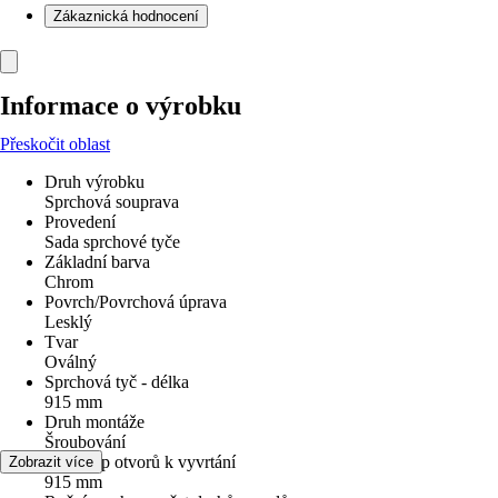
Zákaznická hodnocení
Informace o výrobku
Přeskočit oblast
Druh výrobku
Sprchová souprava
Provedení
Sada sprchové tyče
Základní barva
Chrom
Povrch/Povrchová úprava
Lesklý
Tvar
Oválný
Sprchová tyč - délka
915 mm
Druh montáže
Šroubování
Rozestup otvorů k vyvrtání
Zobrazit více
915 mm