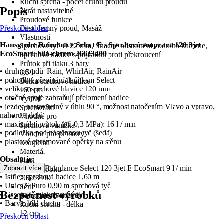
Ruční sprcha - počet druhů proudů
Popis
3krát nastavitelné
Proudové funkce
Přeskočit oblast
Dest, Jemný proud, Masáž
Vlastnosti
Hansgrohe Raindance Select E - Sprchová souprava 120 3jet
Sprchová tyč Ø 22 mm, Snadné odstranění vodního kamene,
EcoSmart, bílá-chrom 26623400
Sprchová hadice s pojistkou proti překroucení
Průtok při tlaku 3 bary
• druh proudů: Rain, WhirlAir, RainAir
8,5 l
• pohodlné přepínání tlačítkem Select
Délka sprchové hadice
• velikost sprchové hlavice 120 mm
160 cm
• otočné spoje zabraňují přelomení hadice
Využití
• jezdec nastavitelný v úhlu 90 °, možnost natočením Vlavo a vpravo,
Sprchování
nahoru a dolů
Vhodné pro
• maximální průtok (při 0,3 MPa): 16 l / min
Sprchová vanička
• podložka pod nástěnnou tyč (šedá)
Vhodné pro prostory
• plastové chromované opěrky na stěnu
Koupelna
Materiál
Obsahuje:
Plast
• ruční sprchu Raindance Select 120 3jet E EcoSmart 9 l / min
Zobrazit více
Kód výrobku
• Isiflex sprchová hadice 1,60 m
26623400
• Unica'S Puro 0,90 m sprchová tyč
Série
Bezpečnost výrobků
• Casetta'E miska na mýdlo
Raindance Select E
• Barva: bílá chrom
Ruční sprcha - délka
12 cm
Přeskočit oblast