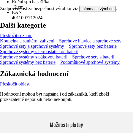
Ruční sprcha - šířka
12 cm
Zodpovědnost za bezpečnost výrobku viz
.
informace výrobce
EAN
4011097712024
Další kategorie
Přeskočit seznam
Koupelna a sanitární zařízení
Sprchové hlavice a sprchové sety
Sprchové sety a sprchové systémy
Sprchové sety bez baterie
Sprchové systémy s termostatickou baterií
Sprchové systémy s pákovou baterií
Sprchové sety s baterií
Sprchové systémy bez baterie
Podomítkové sprchové systémy
Zákaznická hodnocení
Přeskočit oblast
Hodnocení mohou být napsána i od zákazníků, kteří zboží
prokazatelně nepoužili nebo nekoupili.
Možnosti platby