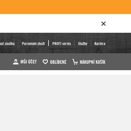
vat zásilku
Porovnání zboží
PROFI servis
Služby
Kariéra
MŮJ ÚČET
OBLÍBENÉ
NÁKUPNÍ KOŠÍK