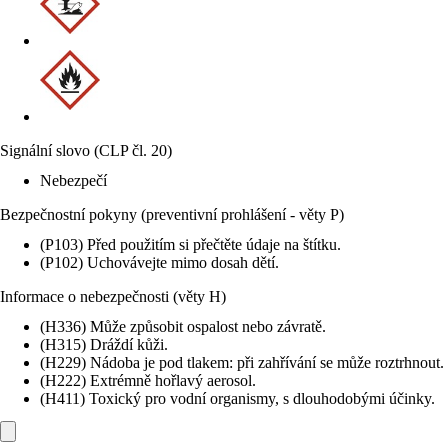
Signální slovo (CLP čl. 20)
Nebezpečí
Bezpečnostní pokyny (preventivní prohlášení - věty P)
(P103) Před použitím si přečtěte údaje na štítku.
(P102) Uchovávejte mimo dosah dětí.
Informace o nebezpečnosti (věty H)
(H336) Může způsobit ospalost nebo závratě.
(H315) Dráždí kůži.
(H229) Nádoba je pod tlakem: při zahřívání se může roztrhnout.
(H222) Extrémně hořlavý aerosol.
(H411) Toxický pro vodní organismy, s dlouhodobými účinky.