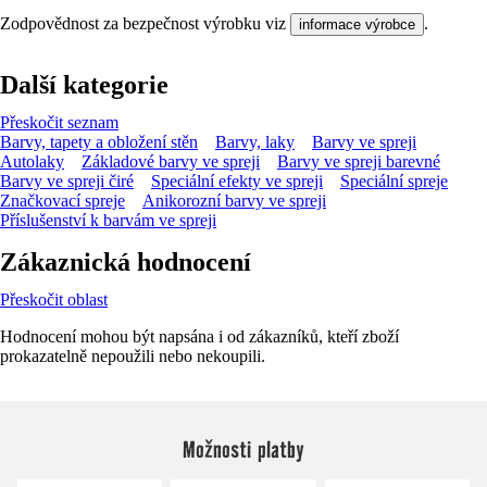
Zodpovědnost za bezpečnost výrobku viz
.
informace výrobce
Další kategorie
Přeskočit seznam
Barvy, tapety a obložení stěn
Barvy, laky
Barvy ve spreji
Autolaky
Základové barvy ve spreji
Barvy ve spreji barevné
Barvy ve spreji čiré
Speciální efekty ve spreji
Speciální spreje
Značkovací spreje
Anikorozní barvy ve spreji
Příslušenství k barvám ve spreji
Zákaznická hodnocení
Přeskočit oblast
Hodnocení mohou být napsána i od zákazníků, kteří zboží
prokazatelně nepoužili nebo nekoupili.
Možnosti platby