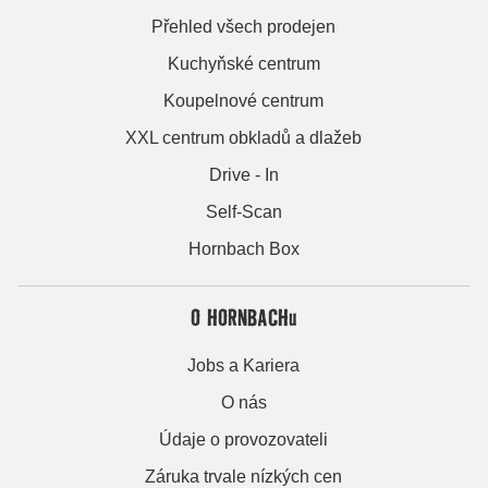
Přehled všech prodejen
Kuchyňské centrum
Koupelnové centrum
XXL centrum obkladů a dlažeb
Drive - In
Self-Scan
Hornbach Box
O HORNBACHu
Jobs a Kariera
O nás
Údaje o provozovateli
Záruka trvale nízkých cen