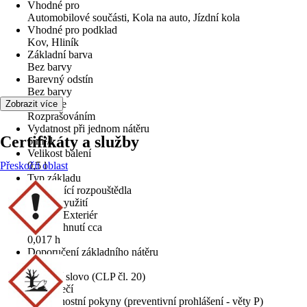
Vhodné pro
Automobilové součásti, Kola na auto, Jízdní kola
Vhodné pro podklad
Kov, Hliník
Základní barva
Bez barvy
Barevný odstín
Bez barvy
Aplikace
Zobrazit více
Rozprašováním
Vydatnost při jednom nátěru
Certifikáty a služby
6 m²/l
Velikost balení
Přeskočit oblast
0,5 l
Typ základu
Obsahující rozpouštědla
Oblast využití
Interiér, Exteriér
Doba schnutí cca
0,017 h
Doporučení základního nátěru
Ne
Signální slovo (CLP čl. 20)
Nebezpečí
Bezpečnostní pokyny (preventivní prohlášení - věty P)