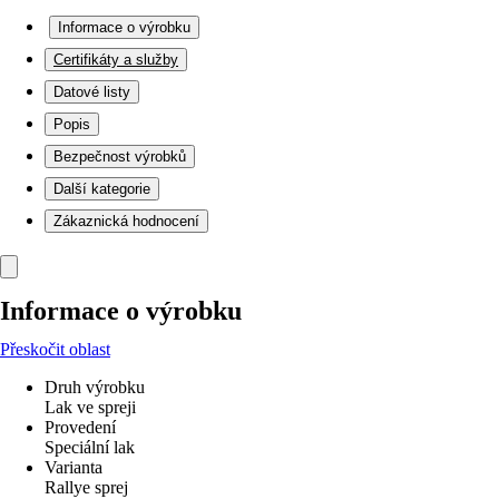
Informace o výrobku
Certifikáty a služby
Datové listy
Popis
Bezpečnost výrobků
Další kategorie
Zákaznická hodnocení
Informace o výrobku
Přeskočit oblast
Druh výrobku
Lak ve spreji
Provedení
Speciální lak
Varianta
Rallye sprej