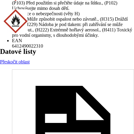
(P103) Před použitím si přečtěte údaje na štítku., (P102)
Uchovávejte mimo dosah dětí.
Informace o nebezpečnosti (věty H)
(H336) Může způsobit ospalost nebo závratě., (H315) Dráždí
kůži., (H229) Nádoba je pod tlakem: při zahřívání se může
roztrhnout., (H222) Extrémně hořlavý aerosol., (H411) Toxický
pro vodní organismy, s dlouhodobými účinky.
EAN
6412490022310
Datové listy
Přeskočit oblast