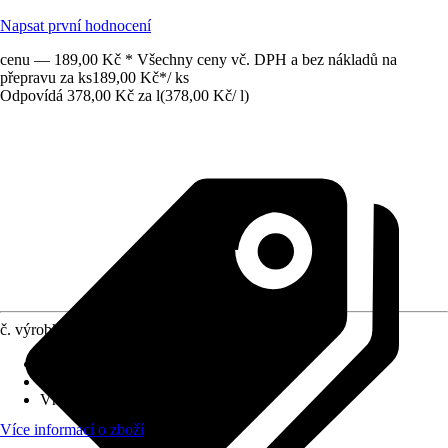
Napsat první hodnocení
cenu — 189,00 Kč * Všechny ceny vč. DPH a bez nákladů na
přepravu za ks
189,00 Kč
*
/
ks
Odpovídá 378,00 Kč za l
(
378,00 Kč
/
l
)
č. výrobku
6311817
Vydatnost při jednom nátěru
:
6 m²/l
Typ základu
:
Obsahující rozpouštědla
Vhodné pro podklad
:
Kov, Hliník
Více informací o zboží