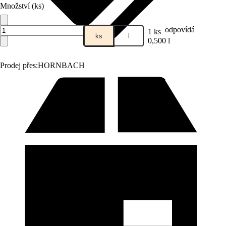
Množství (ks)
odpovídá
1 ks
ks
l
0,500 l
Prodej přes:
HORNBACH