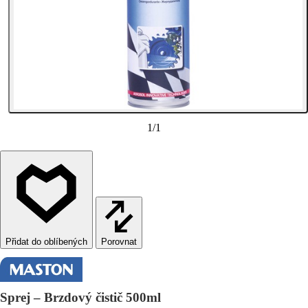
1
/
1
Porovnat
Sprej – Brzdový čistič 500ml