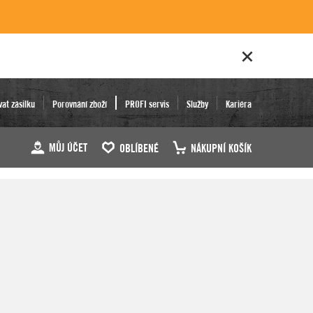
vat zásilku
Porovnání zboží
PROFI servis
Služby
Kariéra
MŮJ ÚČET
OBLÍBENÉ
NÁKUPNÍ KOŠÍK