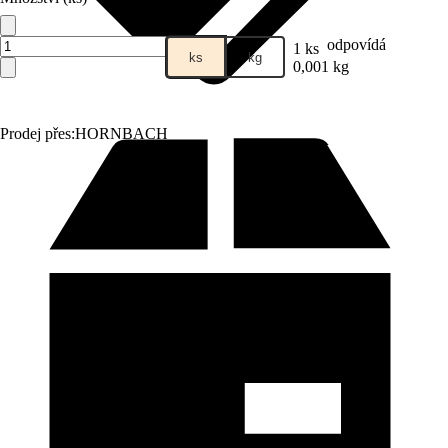
odpovídá
1 ks
ks
kg
0,001 kg
Prodej přes:
HORNBACH