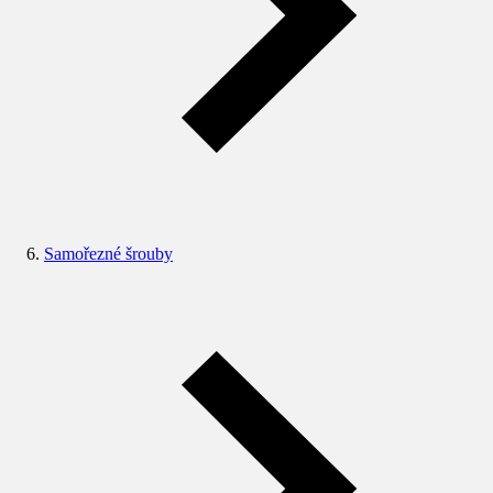
Samořezné šrouby