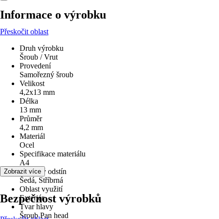
Informace o výrobku
Přeskočit oblast
Druh výrobku
Šroub / Vrut
Provedení
Samořezný šroub
Velikost
4,2x13 mm
Délka
13 mm
Průměr
4,2 mm
Materiál
Ocel
Specifikace materiálu
A4
Barevný odstín
Zobrazit více
Šedá, Stříbrná
Oblast využití
Bezpečnost výrobků
Exteriér
Tvar hlavy
Šroub Pan head