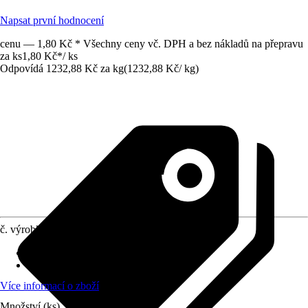
Napsat první hodnocení
cenu — 1,80 Kč * Všechny ceny vč. DPH a bez nákladů na přepravu
za ks
1,80 Kč
*
/
ks
Odpovídá 1232,88 Kč za kg
(
1232,88 Kč
/
kg
)
č. výrobku
12120683
Materiál
:
Ocel
Obsah
:
1 Kus
Více informací o zboží
Množství (ks)