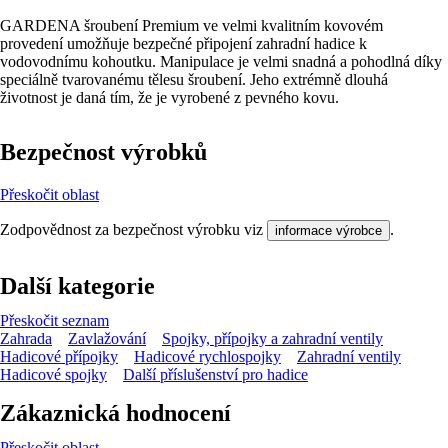
GARDENA šroubení Premium ve velmi kvalitním kovovém
provedení umožňuje bezpečné připojení zahradní hadice k
vodovodnímu kohoutku. Manipulace je velmi snadná a pohodlná díky
speciálně tvarovanému tělesu šroubení. Jeho extrémně dlouhá
životnost je daná tím, že je vyrobené z pevného kovu.
Bezpečnost výrobků
Přeskočit oblast
Zodpovědnost za bezpečnost výrobku viz
.
informace výrobce
Další kategorie
Přeskočit seznam
Zahrada
Zavlažování
Spojky, přípojky a zahradní ventily
Hadicové přípojky
Hadicové rychlospojky
Zahradní ventily
Hadicové spojky
Další příslušenství pro hadice
Zákaznická hodnocení
Přeskočit oblast