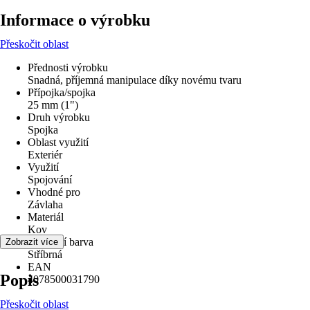
Informace o výrobku
Přeskočit oblast
Přednosti výrobku
Snadná, příjemná manipulace díky novému tvaru
Přípojka/spojka
25 mm (1")
Druh výrobku
Spojka
Oblast využití
Exteriér
Využití
Spojování
Vhodné pro
Závlaha
Materiál
Kov
Základní barva
Zobrazit více
Stříbrná
EAN
Popis
4078500031790
Přeskočit oblast