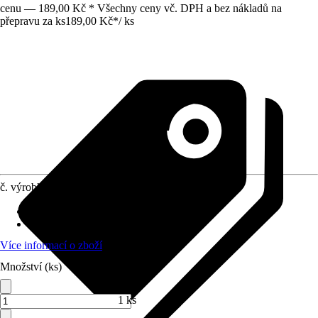
cenu — 189,00 Kč * Všechny ceny vč. DPH a bez nákladů na
přepravu za ks
189,00 Kč
*
/
ks
č. výrobku
6623830
Přípojka/spojka
:
25 mm (1")
Materiál
:
Kov
Více informací o zboží
Množství (ks)
1 ks