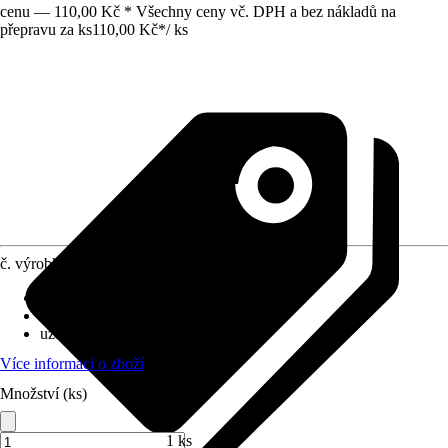
cenu — 110,00 Kč * Všechny ceny vč. DPH a bez nákladů na
přepravu za ks
110,00 Kč
*
/
ks
č. výrobku
7154562
Přípojka topného tělesa
:
1/2"
Druh přípojky
:
-
uzavírací
:
Ne
Více informací o zboží
Množství (ks)
1 ks