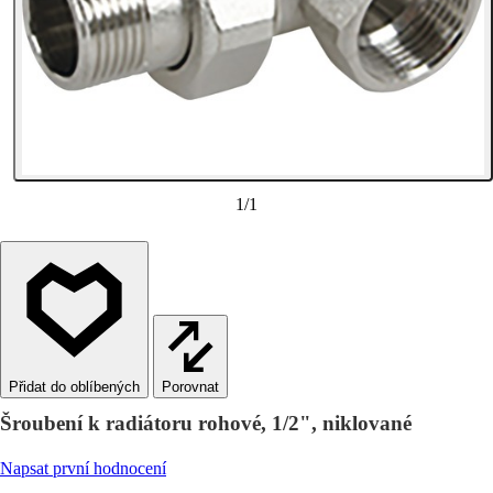
1
/
1
Porovnat
Šroubení k radiátoru rohové, 1/2", niklované
Napsat první hodnocení