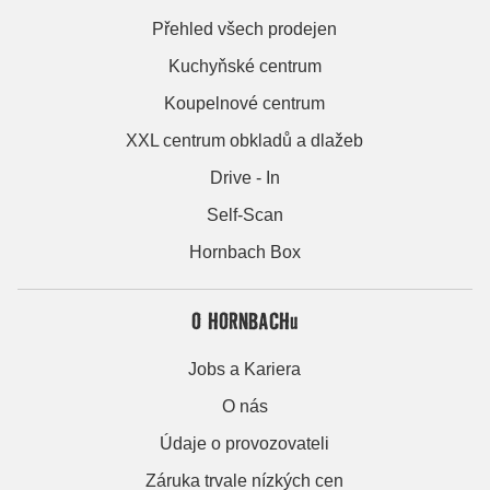
Přehled všech prodejen
Kuchyňské centrum
Koupelnové centrum
XXL centrum obkladů a dlažeb
Drive - In
Self-Scan
Hornbach Box
O HORNBACHu
Jobs a Kariera
O nás
Údaje o provozovateli
Záruka trvale nízkých cen