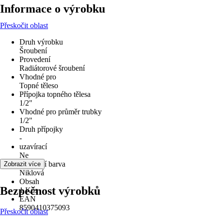
Informace o výrobku
Přeskočit oblast
Druh výrobku
Šroubení
Provedení
Radiátorové šroubení
Vhodné pro
Topné těleso
Přípojka topného tělesa
1/2"
Vhodné pro průměr trubky
1/2"
Druh přípojky
-
uzavírací
Ne
Základní barva
Zobrazit více
Niklová
Obsah
Bezpečnost výrobků
1 Kus
EAN
8590410375093
Přeskočit oblast