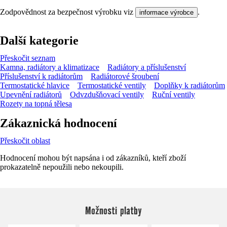
Zodpovědnost za bezpečnost výrobku viz
.
informace výrobce
Další kategorie
Přeskočit seznam
Kamna, radiátory a klimatizace
Radiátory a příslušenství
Příslušenství k radiátorům
Radiátorové šroubení
Termostatické hlavice
Termostatické ventily
Doplňky k radiátorům
Upevnění radiátorů
Odvzdušňovací ventily
Ruční ventily
Rozety na topná tělesa
Zákaznická hodnocení
Přeskočit oblast
Hodnocení mohou být napsána i od zákazníků, kteří zboží
prokazatelně nepoužili nebo nekoupili.
Možnosti platby