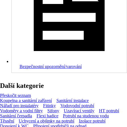
Bezpečnostní upozornění/varování
Další kategorie
Přeskočit seznam
Koupelna a sanitární zařízení
Sanitární instalace
Nářadí pro instalatéry
Fitinky
Vodovodní potrubí
Vodoměry a vodní filtry
Sifony
Uzavírací ventily
HT potrubí
Sanitární čerpadla
Flexi hadice
Potrubí na studenou vodu
Těsnění
Uchycení a objímky na potrubí
Izolace potrubí
Dopojení k WC
Připojení spotřebičů na odpad