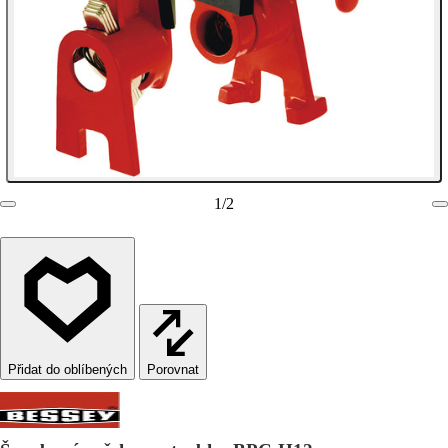
1
/
2
Porovnat