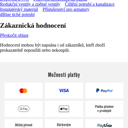
Redukční ventily a zpětné ventily
Čištění potrubí a kanalizace
Instalatérský materiál
Příslušenství pro armatury
dBlue tiché potrubí
Zákaznická hodnocení
Přeskočit oblast
Hodnocení mohou být napsána i od zákazníků, kteří zboží
prokazatelně nepoužili nebo nekoupili.
Možnosti platby