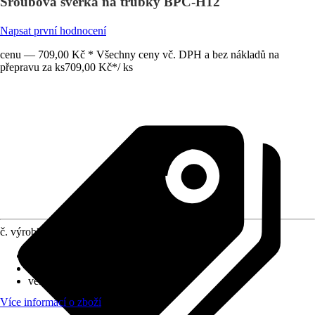
Šroubová svěrka na trubky BPC-H12
Napsat první hodnocení
cenu — 709,00 Kč * Všechny ceny vč. DPH a bez nákladů na
přepravu za ks
709,00 Kč
*
/
ks
č. výrobku
10432262
Provedení
:
Šroubová svěrka
rozsah upínání
:
3 000 mm
velikost upínacích čelistí
:
40 mm
Více informací o zboží