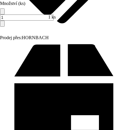
Množství (ks)
1 ks
Prodej přes:
HORNBACH