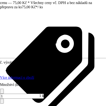
cenu — 75,00 Kč * Všechny ceny vč. DPH a bez nákladů na
přepravu za ks
75,00 Kč
*
/
ks
č. výrobku
7260667
Provedení čepele
:
Chrom-vanadiová-ocel
Více informací o zboží
Množství (ks)
1 ks