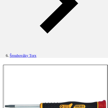
Šroubováky Torx