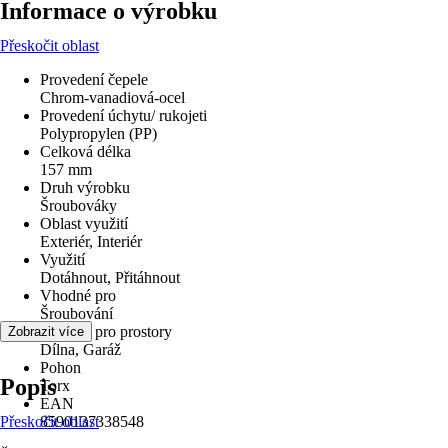
Informace o výrobku
Přeskočit oblast
Provedení čepele
Chrom-vanadiová-ocel
Provedení úchytu/ rukojeti
Polypropylen (PP)
Celková délka
157 mm
Druh výrobku
Šroubováky
Oblast využití
Exteriér, Interiér
Využití
Dotáhnout, Přitáhnout
Vhodné pro
Šroubování
Vhodné pro prostory
Zobrazit více
Dílna, Garáž
Pohon
Popis
Torx
EAN
Přeskočit oblast
8590137338548