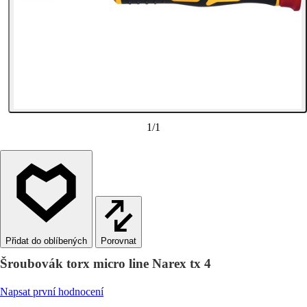
1
/
1
Porovnat
Šroubovák torx micro line Narex tx 4
Napsat první hodnocení