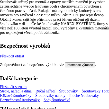
Šroubovák určený pro montáž a opravy menších rozměrů je vyroben
ze zušlechtěné vysoce legované oceli s chromovaným povrchem a
černěnou pracovní částí. Rukojeť má ergonomický kruhový tvar s
otvorem pro zavěšení a obsahuje měkou část z TPE pro lepší úchop.
Otočný konec zajišťuje příjemnou práci během otáčení při držení
šroubováku v dlani. České šroubováky NAREX BYSTŘICE, firmy s
více než 100 letou výrobní tradicí, jsou vyráběny z kvalitních materiálů
pro uspokojení všech potřeb zákazníka.
Bezpečnost výrobků
Přeskočit oblast
Zodpovědnost za bezpečnost výrobku viz
.
informace výrobce
Další kategorie
Přeskočit seznam
Stroje, nářadí a dílna
Ruční nářadí
Šroubováky
Šroubováky Torx
Křížové šroubováky
Šroubováky na bity
Ploché šroubováky
Bezpečnostní šroubováky
Sady šroubováků