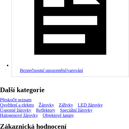
Bezpečnostní upozornění/varování
Další kategorie
Přeskočit seznam
Osvětlení a elektro
Žárovky
Zářivky
LED žárovky
Úsporné žárovky
Reflektory
Speciální žárovky
Halogenové žárovky
Objektové lampy
Zákaznická hodnocení