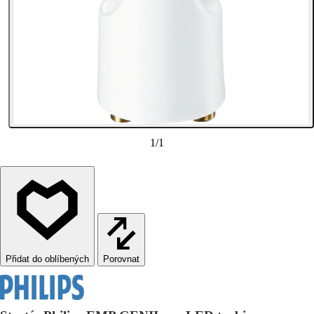
1
/
1
Porovnat