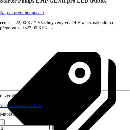
Startér Philips EMP GENII pro LED trubice
Napsat první hodnocení
cenu — 22,00 Kč * Všechny ceny vč. DPH a bez nákladů na
přepravu za ks
22,00 Kč
*
/
ks
č. výrobku
10580102
Více informací o zboží
Množství (ks)
1 ks