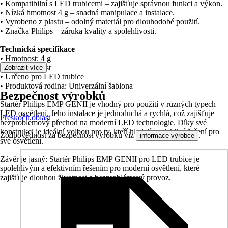
• Kompatibilní s LED trubicemi – zajišťuje správnou funkci a výkon.
• Nízká hmotnost 4 g – snadná manipulace a instalace.
• Vyrobeno z plastu – odolný materiál pro dlouhodobé použití.
• Značka Philips – záruka kvality a spolehlivosti.
Technická specifikace
• Hmotnost: 4 g
• Materiál: Plast
Zobrazit více
• Určeno pro LED trubice
• Produktová rodina: Univerzální šablona
Bezpečnost výrobků
Startér Philips EMP GENII je vhodný pro použití v různých typech
LED osvětlení. Jeho instalace je jednoduchá a rychlá, což zajišťuje
Přeskočit oblast
bezproblémový přechod na moderní LED technologie. Díky své
konstrukci je ideální volbou pro ty, kteří hledají spolehlivé řešení pro
Zodpovědnost za bezpečnost výrobku viz
.
informace výrobce
své osvětlení.
Závěr je jasný: Startér Philips EMP GENII pro LED trubice je
spolehlivým a efektivním řešením pro moderní osvětlení, které
zajišťuje dlouhou životnost a bezproblémový provoz.